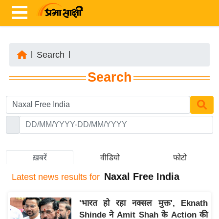
|
Search
|
ता
Search
ज़ा
ख
ब
र
रा
ष्ट्री
ख़बरें
वीडियो
फोटो
य
Naxal Free India
Latest
news results for
अं
त
'भारत हो रहा नक्सल मुक्त', Eknath
र्रा
Shinde ने Amit Shah के Action की
ष्ट्री