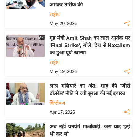
जमकर तारीफ की
य
राष्ट्रीय
बि
May 20, 2026
ज़
ने
गृह मंत्री Amit Shah का लाल आतंक पर
स
'Final Strike', बोले- देश से Naxalism
उ
का हुआ पूर्ण खात्मा
द्यो
राष्ट्रीय
ग
May 19, 2026
ज
ग
लाल गलियारे का अंत: शाह की 'जीरो
त
टॉलरेंस' नीति ने रची सुरक्षा की नई इबारत
वि
विश्लेषण
शे
Apr 17, 2026
ष
ज्ञ
अब नहीं पनपेंगे माओवादी: जरा याद इन्हें
रा
भी कर लो