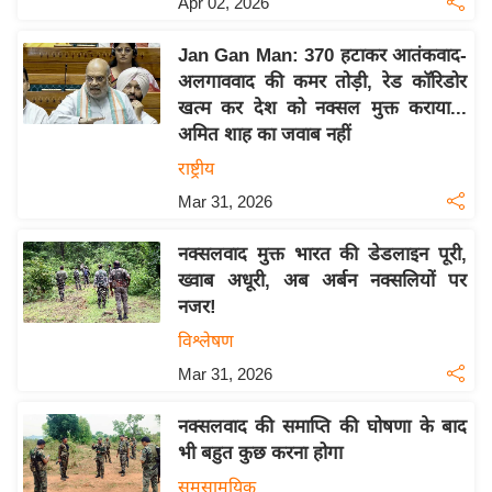
Apr 02, 2026
इ
म
Jan Gan Man: 370 हटाकर आतंकवाद-
अलगाववाद की कमर तोड़ी, रेड कॉरिडोर
ई
खत्म कर देश को नक्सल मुक्त कराया...
-
अमित शाह का जवाब नहीं
पे
राष्ट्रीय
प
Mar 31, 2026
र
मि
नक्सलवाद मुक्त भारत की डेडलाइन पूरी,
सा
ख्वाब अधूरी, अब अर्बन नक्सलियों पर
ल
नजर!
विश्लेषण
बे
Mar 31, 2026
मि
सा
नक्सलवाद की समाप्ति की घोषणा के बाद
ल
भी बहुत कुछ करना होगा
श
समसामयिक