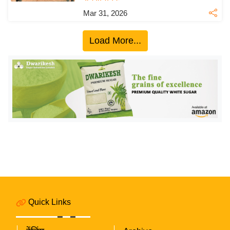
ख्सि
Mar 31, 2026
य
त
Load More...
यं
ग
इं
डि
या
सा
हि
त्य
ज
ग
त
ऑ
Quick Links
टो
व