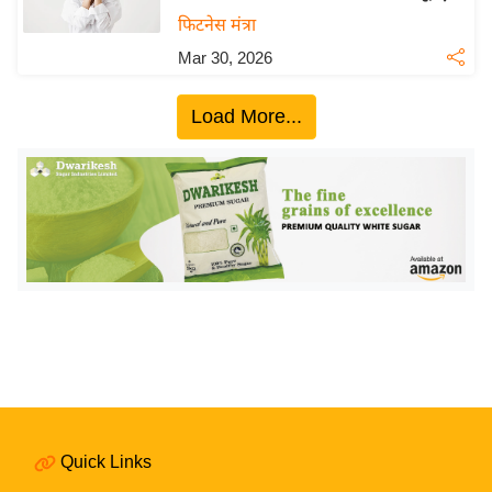
य
फिटनेस मंत्रा
बि
Mar 30, 2026
ज़
ने
Load More...
स
उ
द्यो
ग
ज
ग
त
वि
शे
ष
ज्ञ
Quick Links
रा