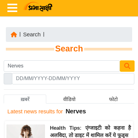
|
Search
|
ता
Search
ज़ा
ख
ब
र
रा
ष्ट्री
ख़बरें
वीडियो
फोटो
य
Nerves
Latest
news results for
अं
त
Health Tips: एंग्जाइटी को कहना है
र्रा
अलविदा, तो डाइट में शामिल करें ये फूड्स
ष्ट्री