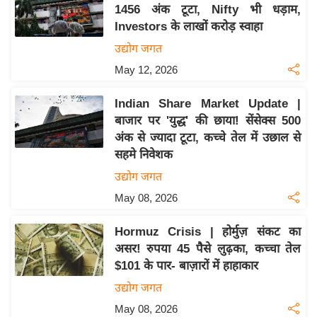
1456 अंक टूटा, Nifty भी धड़ाम,
इ
Investors के लाखों करोड़ स्वाहा
म
उद्योग जगत
ई
May 12, 2026
-
पे
Indian Share Market Update |
प
बाजार पर 'युद्ध' की छाया! सेंसेक्स 500
र
अंक से ज्यादा टूटा, कच्चे तेल में उछाल से
मि
सहमे निवेशक
सा
उद्योग जगत
ल
May 08, 2026
बे
Hormuz Crisis | होर्मुज़ संकट का
मि
असर! रुपया 45 पैसे लुढ़का, कच्चा तेल
सा
$101 के पार- बाज़ारों में हाहाकार
ल
उद्योग जगत
श
May 08, 2026