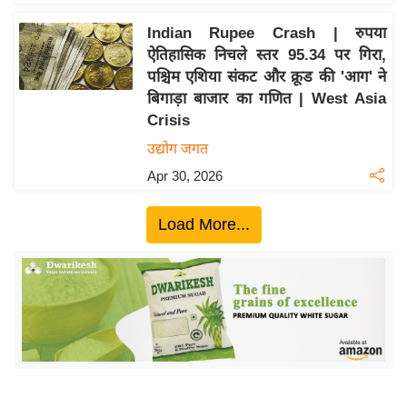
ख्सि
य
Indian Rupee Crash | रुपया
त
ऐतिहासिक निचले स्तर 95.34 पर गिरा,
पश्चिम एशिया संकट और क्रूड की 'आग' ने
यं
बिगाड़ा बाजार का गणित | West Asia
ग
Crisis
इं
उद्योग जगत
डि
या
Apr 30, 2026
सा
Load More...
हि
त्य
ज
ग
त
ऑ
टो
व