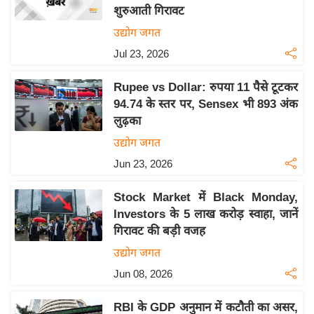
शुरुआती गिरावट
य
उद्योग जगत
बि
Jul 23, 2026
ज़
ने
Rupee vs Dollar: रुपया 11 पैसे टूटकर
स
94.74 के स्तर पर, Sensex भी 893 अंक
उ
लुढ़का
द्यो
उद्योग जगत
ग
Jun 23, 2026
ज
ग
Stock Market में Black Monday,
त
Investors के 5 लाख करोड़ स्वाहा, जानें
वि
गिरावट की बड़ी वजह
शे
उद्योग जगत
ष
Jun 08, 2026
ज्ञ
रा
RBI के GDP अनुमान में कटौती का असर,