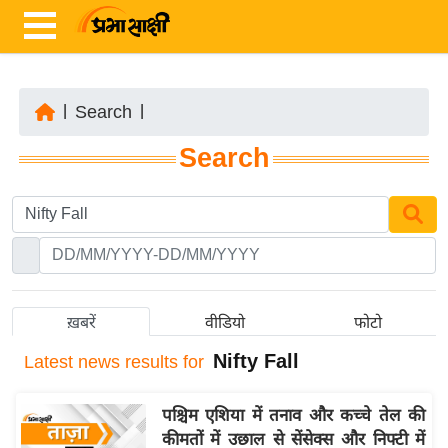
|
Search
|
ता
Search
ज़ा
ख
ब
र
रा
ष्ट्री
ख़बरें
वीडियो
फोटो
य
Nifty Fall
Latest
news results for
अं
त
पश्चिम एशिया में तनाव और कच्चे तेल की
र्रा
कीमतों में उछाल से सेंसेक्स और निफ्टी में
ष्ट्री