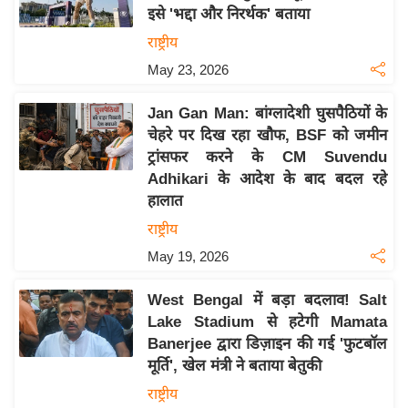
इसे 'भद्दा और निरर्थक' बताया
य
राष्ट्रीय
बि
May 23, 2026
ज़
ने
Jan Gan Man: बांग्लादेशी घुसपैठियों के
स
चेहरे पर दिख रहा खौफ, BSF को जमीन
उ
ट्रांसफर करने के CM Suvendu
द्यो
Adhikari के आदेश के बाद बदल रहे
ग
हालात
ज
राष्ट्रीय
ग
May 19, 2026
त
वि
West Bengal में बड़ा बदलाव! Salt
शे
Lake Stadium से हटेगी Mamata
ष
Banerjee द्वारा डिज़ाइन की गई 'फुटबॉल
ज्ञ
मूर्ति', खेल मंत्री ने बताया बेतुकी
रा
राष्ट्रीय