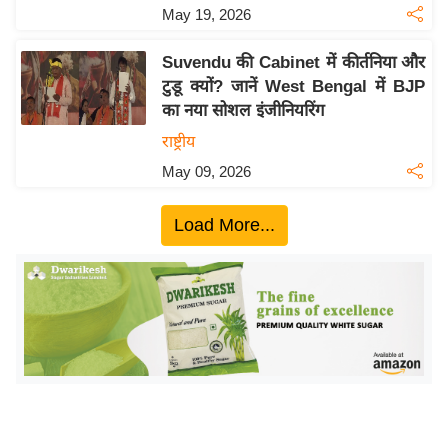
य
May 19, 2026
ब
ज
Suvendu की Cabinet में कीर्तनिया और
टुडू क्यों? जानें West Bengal में BJP
ट
का नया सोशल इंजीनियरिंग
खे
राष्ट्रीय
ल
May 09, 2026
क्रि
के
Load More...
ट
I
P
L
2
0
2
6
क्रा