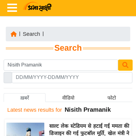
|
Search
|
ता
Search
ज़ा
ख
ब
र
रा
ष्ट्री
ख़बरें
वीडियो
फोटो
य
Nisith Pramanik
Latest
news results for
अं
त
साल्ट लेक स्टेडियम से हटाई गई ममता की
र्रा
डिजाइन की गई फुटबॉल मूर्ति, खेल मंत्री ने
ष्ट्री