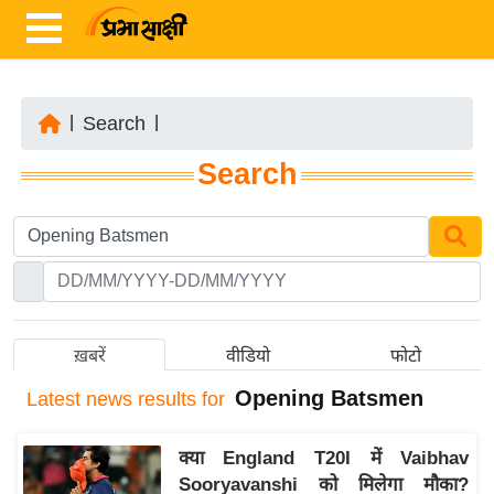
|
Search
|
ता
Search
ज़ा
ख
ब
र
रा
ष्ट्री
ख़बरें
वीडियो
फोटो
य
Opening Batsmen
Latest
news results for
अं
त
क्या England T20I में Vaibhav
र्रा
Sooryavanshi को मिलेगा मौका?
ष्ट्री