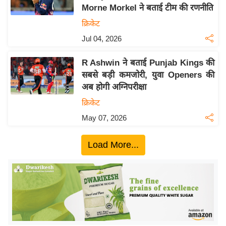
Morne Morkel ने बताई टीम की रणनीति
य
क्रिकेट
बि
Jul 04, 2026
ज़
ने
R Ashwin ने बताई Punjab Kings की
स
सबसे बड़ी कमजोरी, युवा Openers की
उ
अब होगी अग्निपरीक्षा
द्यो
क्रिकेट
ग
May 07, 2026
ज
ग
Load More...
त
वि
शे
ष
ज्ञ
रा