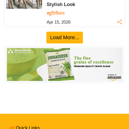
Stylish Look
य
ब्यूटी/फैशन
बि
Apr 15, 2026
ज़
ने
Load More...
स
उ
द्यो
ग
ज
ग
त
वि
शे
ष
ज्ञ
रा
Quick Links