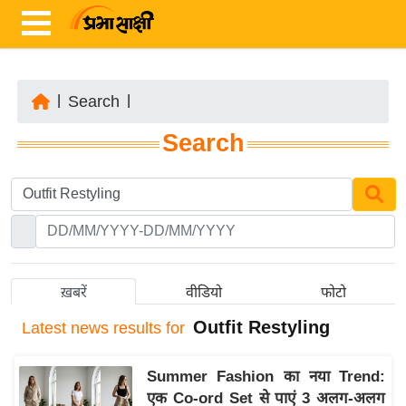
|
Search
|
ता
Search
ज़ा
ख
ब
र
रा
ष्ट्री
ख़बरें
वीडियो
फोटो
य
Outfit Restyling
Latest
news results for
अं
त
Summer Fashion का नया Trend:
र्रा
एक Co-ord Set से पाएं 3 अलग-अलग
ष्ट्री