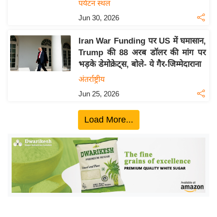
ख्सि
पर्यटन स्थल
य
Jun 30, 2026
त
Iran War Funding पर US में घमासान,
यं
Trump की 88 अरब डॉलर की मांग पर
ग
भड़के डेमोक्रेट्स, बोले- ये गैर-जिम्मेदाराना
इं
अंतर्राष्ट्रीय
डि
या
Jun 25, 2026
सा
Load More...
हि
त्य
ज
ग
त
ऑ
टो
व