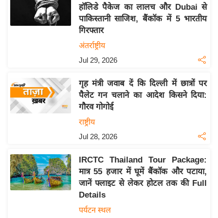
य
हॉलिडे पैकेज का लालच और Dubai से
ब
पाकिस्तानी साजिश, बैंकॉक में 5 भारतीय
ज
गिरफ्तार
ट
अंतर्राष्ट्रीय
खे
Jul 29, 2026
ल
गृह मंत्री जवाब दें कि दिल्ली में छात्रों पर
क्रि
पैलेट गन चलाने का आदेश किसने दिया:
के
गौरव गोगोई
ट
राष्ट्रीय
I
Jul 28, 2026
P
L
IRCTC Thailand Tour Package:
2
मात्र 55 हजार में घूमें बैंकॉक और पटाया,
0
जानें फ्लाइट से लेकर होटल तक की Full
2
Details
6
पर्यटन स्थल
क्रा