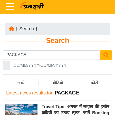
|
Search
|
ता
Search
ज़ा
ख
ब
र
रा
ष्ट्री
ख़बरें
वीडियो
फोटो
य
PACKAGE
Latest
news results for
अं
त
Travel Tips: अगस्त में लद्दाख की हसीन
र्रा
वादियों का उठाएं लुत्फ, जानें Booking
ष्ट्री