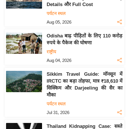
Details और Full Cost
य
पर्यटन स्थल
बि
Aug 05, 2026
ज़
ने
Odisha बाढ़ पीड़ितों के लिए 110 करोड़
स
रुपये के पैकेज की घोषणा
उ
राष्ट्रीय
द्यो
Aug 04, 2026
ग
ज
Sikkim Travel Guide: मॉनसून में
ग
IRCTC का बड़ा तोहफा, मात्र ₹18,610 में
त
सिक्किम और Darjeeling की सैर का
वि
मौका
शे
पर्यटन स्थल
ष
Jul 31, 2026
ज्ञ
रा
Thailand Kidnapping Case: सस्ते