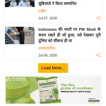
सुबियांतो ने किया सम्मानित
य
राष्ट्रीय
बि
Jul 07, 2026
ज़
ने
Indonesia की धरती पर PM Modi के
स
कदम रखते ही जो हुआ, उसे देखकर पूरी
उ
दुनिया को चौंकना ही था
द्यो
समसामयिक
ग
Jul 06, 2026
ज
ग
Load More...
त
वि
शे
ष
ज्ञ
रा