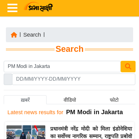
|
Search
|
ता
Search
ज़ा
ख
ब
र
रा
ष्ट्री
ख़बरें
वीडियो
फोटो
य
PM Modi in Jakarta
Latest
news results for
अं
त
प्रधानमंत्री नरेंद्र मोदी को मिला इंडोनेशिया
र्रा
का सर्वोच्च नागरिक सम्मान, राष्ट्रपति प्रबोवो
ष्ट्री