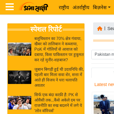
राष्ट्रीय
अंतर्राष्ट्रीय
बिज़नेस
Latest
ता
स्पेशल रिपोर्ट
News
|
Se
ज़ा
in
ख
बलूचिस्तान का 70% क्षेत्र गंवाया,
Hindi
खैबर को तालिबान ने कब्जाया,
ब
PoK में गोलियों से आवाज को
र
दबाया, किस पाकिस्तान पर हुकूमत
Hindi
कर रहे मुनीर-शहबाज?
राष्ट्रीय
News
अंतर्राष्ट्रीय
जुबान बिगड़ी हुई थी उदयनिधि की,
Live
पहली बार मिला सवा शेर, सत्ता में
बिज़नेस
आते ही विजय ने धरा थलापति
Latest
ne
उद्योग
अवतार
Breaking
जगत
News in
सिर्फ एक बंदा काफ़ी है: PK से
विशेषज्ञ
ओवैसी तक...कैसे अकेले दम पर
Hindi
राजनीति का रुख बदलने में लगे ये
राय
'लोन वॉरियर्स'