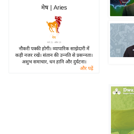
हॉलीवुड
मेष | Aries
फिल्म समीक्षा
Breaking
News
लाइफस्टाइल
नौकरी पक्की होगी। व्यापारिक साझेदारी में
टेक्नॉलॉजी
कड़ी नजर रखें। संतान की उन्नति से प्रसन्नता।
ब्यूटी/फैशन
अशुभ समाचार, धन हानि और दुर्घटना।
घरेलू नुस्खे
और पढ़ें
पर्यटन स्थल
फिटनेस मंत्रा
रिलेशनशिप
राजनीति
विश्लेषण
समसामयिक
मातृभूमि