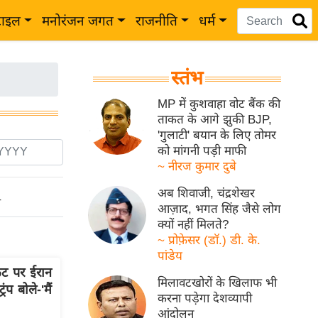
टाइल
मनोरंजन जगत
राजनीति
धर्म
स्तंभ
MP में कुशवाहा वोट बैंक की
ताकत के आगे झुकी BJP,
'गुलाटी' बयान के लिए तोमर
को मांगनी पड़ी माफी
~ नीरज कुमार दुबे
अब शिवाजी, चंद्रशेखर
ो
आज़ाद, भगत सिंह जैसे लोग
क्यों नहीं मिलते?
~ प्रोफ़ेसर (डॉ.) डी. के.
पांडेय
ट पर ईरान
मिलावटखोरों के खिलाफ भी
ंप बोले-'मैं
करना पड़ेगा देशव्यापी
आंदोलन