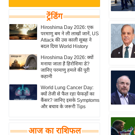
बजट
Hindi
खेल
News
ट्रेंडिंग
क्रिकेट
Hindi
Hiroshima Day 2026: एक
IPL
परमाणु बम ने ली लाखों जानें, US
Videos
2026
Attack की उस काली सुबह ने
क्राइम
बदल दिया World History
ई-पेपर
Hiroshima Day 2026: क्यों
मनाया जाता है हिरोशिमा डे?
मिसाल बेमिसाल
जानिए परमाणु हमले की पूरी
शख्सियत
कहानी
यंग इंडिया
World Lung Cancer Day:
साहित्य जगत
क्यों तेजी से फैल रहा फेफड़ों का
कैंसर? जानिए इसके Symptoms
ऑटो वर्ल्ड
और बचाव के जरूरी Tips
न्यूज ब्रीफ
मनोरंजन जगत
आज का राशिफल
बॉलीवुड