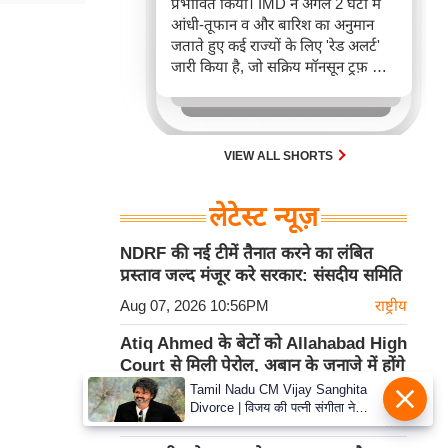
प्रभावित किया। IMD ने अगले 2 घंटों में
आंधी-तूफान व और बारिश का अनुमान
जताते हुए कई राज्यों के लिए 'रेड अलर्ट'
जारी किया है, जो सक्रिय मॉनसून ट्रफ़ और
चक्रवाती हवाओं के घेरे का परिणाम है,
जिससे यातायात बाधित होने के साथ-साथ
सफदरजंग अस्पताल में भी जलभराव की
स्थिति बनी।
VIEW ALL SHORTS
लेटेस्ट न्यूज़
NDRF की नई टीमें तैनात करने का लंबित
प्रस्ताव जल्द मंजूर करे सरकार: संसदीय समिति
Aug 07, 2026 10:56PM
राष्ट्रीय
Atiq Ahmed के बेटों को Allahabad High
Court से मिली पेरोल, अबान के जनाजे में होंगे
शामिल
Tamil Nadu CM Vijay Sanghita
Divorce | विजय की पत्नी संगीता ने
Aug 07, 2026 10:56PM
राष्ट्रीय
वापस ली तलाक की अर्जी, कोर्ट ने मामले
को किया निपटाया