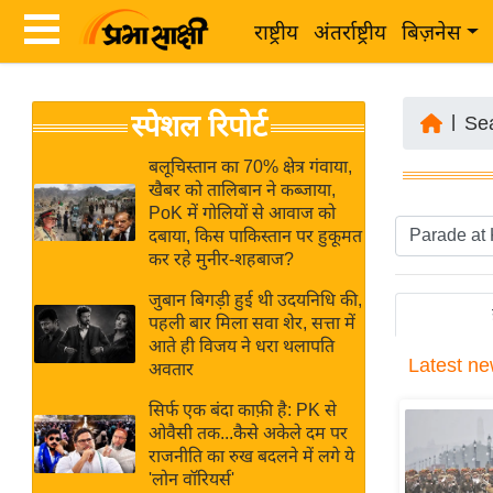
राष्ट्रीय
अंतर्राष्ट्रीय
बिज़नेस
Latest
ता
स्पेशल रिपोर्ट
News
|
Se
ज़ा
in
ख
बलूचिस्तान का 70% क्षेत्र गंवाया,
Hindi
खैबर को तालिबान ने कब्जाया,
ब
PoK में गोलियों से आवाज को
र
दबाया, किस पाकिस्तान पर हुकूमत
Hindi
कर रहे मुनीर-शहबाज?
राष्ट्रीय
News
अंतर्राष्ट्रीय
जुबान बिगड़ी हुई थी उदयनिधि की,
Live
पहली बार मिला सवा शेर, सत्ता में
बिज़नेस
आते ही विजय ने धरा थलापति
Latest
ne
उद्योग
अवतार
Breaking
जगत
News in
सिर्फ एक बंदा काफ़ी है: PK से
विशेषज्ञ
ओवैसी तक...कैसे अकेले दम पर
Hindi
राजनीति का रुख बदलने में लगे ये
राय
'लोन वॉरियर्स'