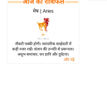
आज का राशिफल
हॉलीवुड
फिल्म समीक्षा
मेष | Aries
Breaking
News
लाइफस्टाइल
टेक्नॉलॉजी
नौकरी पक्की होगी। व्यापारिक साझेदारी में
ब्यूटी/फैशन
कड़ी नजर रखें। संतान की उन्नति से प्रसन्नता।
घरेलू नुस्खे
अशुभ समाचार, धन हानि और दुर्घटना।
और पढ़ें
पर्यटन स्थल
फिटनेस मंत्रा
रिलेशनशिप
राजनीति
विश्लेषण
समसामयिक
मातृभूमि