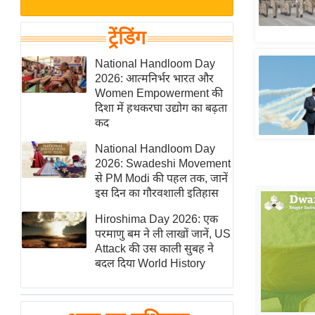
बजट
Hindi
खेल
News
ट्रेंडिंग
क्रिकेट
Hindi
National Handloom Day
IPL
2026: आत्मनिर्भर भारत और
Videos
2026
Women Empowerment की
क्राइम
दिशा में हथकरघा उद्योग का बढ़ता
कद
ई-पेपर
National Handloom Day
मिसाल बेमिसाल
2026: Swadeshi Movement
शख्सियत
से PM Modi की पहल तक, जानें
यंग इंडिया
इस दिन का गौरवशाली इतिहास
साहित्य जगत
Hiroshima Day 2026: एक
परमाणु बम ने ली लाखों जानें, US
ऑटो वर्ल्ड
Attack की उस काली सुबह ने
न्यूज ब्रीफ
बदल दिया World History
मनोरंजन जगत
बॉलीवुड