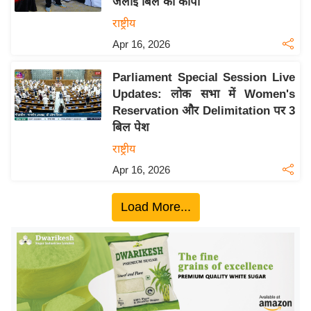
जलाई बिल की कॉपी
ख्सि
य
राष्ट्रीय
त
Apr 16, 2026
यं
Parliament Special Session Live
ग
Updates: लोक सभा में Women's
इं
Reservation और Delimitation पर 3
डि
बिल पेश
या
राष्ट्रीय
सा
Apr 16, 2026
हि
त्य
Load More...
ज
ग
त
ऑ
टो
व