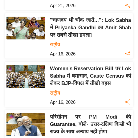
य
Apr 21, 2026
ब
ज
"चाणक्य भी चौंक जाते...": Lok Sabha
ट
में Priyanka Gandhi का Amit Shah
पर सबसे तीखा हमला!
खे
ल
राष्ट्रीय
Apr 16, 2026
क्रि
के
Women's Reservation Bill पर Lok
ट
Sabha में घमासान, Caste Census को
I
लेकर BJP-विपक्ष में तीखी बहस
P
राष्ट्रीय
L
Apr 16, 2026
2
0
परिसीमन पर PM Modi की
2
Guarantee, बोले- उत्तर-दक्षिण किसी भी
6
राज्य के साथ अन्याय नहीं होगा
क्रा