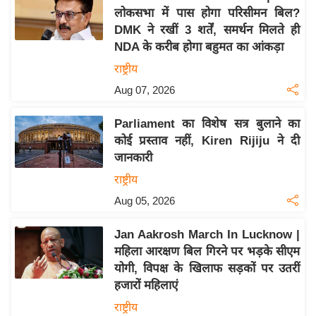
लोकसभा में पास होगा परिसीमन बिल?
य
DMK ने रखीं 3 शर्तें, समर्थन मिलते ही
बि
NDA के करीब होगा बहुमत का आंकड़ा
ज़
राष्ट्रीय
ने
Aug 07, 2026
स
उ
Parliament का विशेष सत्र बुलाने का
द्यो
कोई प्रस्ताव नहीं, Kiren Rijiju ने दी
ग
जानकारी
ज
राष्ट्रीय
ग
Aug 05, 2026
त
वि
Jan Aakrosh March In Lucknow |
शे
महिला आरक्षण बिल गिरने पर भड़के सीएम
ष
योगी, विपक्ष के खिलाफ सड़कों पर उतरीं
ज्ञ
हजारों महिलाएं
रा
राष्ट्रीय