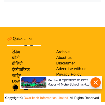
र्ल्ड
न्यू
ज
ब्री
फ
म
Quick Links
नो
रं
ट्रेंडिंग
Archive
ज
About us
फोटो
न
Disclaimer
वीडियो
ज
Advertise with us
इंफ़ोग्राफ़िक
ग
Privacy Policy
कार्टून
त
RSS
Mumbai में दहशत फैलाने का प्लान?
Download App
Mayor को Metro-School उड़ाने
Our Team
बॉ
की धमकी
ली
Copyright ©
Dwarikesh Informatics Limited.
All Rights Reserved.
वु