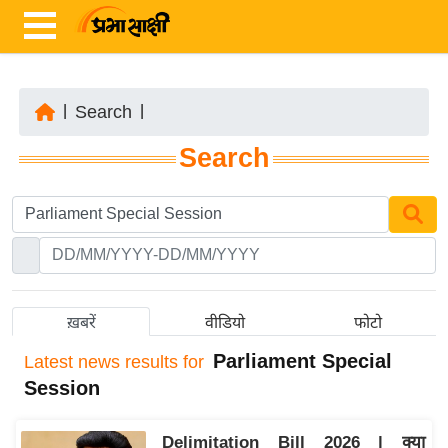
|
Search
|
ता
Search
ज़ा
ख
ब
र
रा
ष्ट्री
ख़बरें
वीडियो
फोटो
य
Parliament Special
Latest
news results for
अं
Session
त
र्रा
Delimitation Bill 2026 | क्या
ष्ट्री