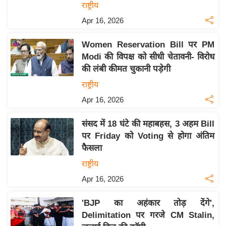
राष्ट्रीय
इ
Apr 16, 2026
म
ई
Women Reservation Bill पर PM
-
Modi की विपक्ष को सीधी चेतावनी- विरोध
पे
की लंबी कीमत चुकानी पड़ेगी
प
राष्ट्रीय
र
Apr 16, 2026
मि
सा
संसद में 18 घंटे की महाबहस, 3 अहम Bill
ल
पर Friday को Voting से होगा अंतिम
फैसला
बे
राष्ट्रीय
मि
Apr 16, 2026
सा
ल
'BJP का अहंकार तोड़ देंगे',
Delimitation पर गरजे CM Stalin,
श