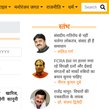
टाइल
मनोरंजन जगत
राजनीति
धर्म
स्तंभ
संसदीय-गतिरोध से नहीं
चलेगा लोकतंत्र, संवाद ही है
समाधान
~ ललित गर्ग
FCRA Bill पर हल्ला मचा
रहे विपक्षी दलों और ईसाई
ो
संगठनों को मार्को रुबियो का
बयान सुनना चाहिए
~ नीरज कुमार दुबे
राजेंद्र माथुर- विचारों की
 खारिज,
पत्रकारिता के नायक
गी कानूनी
~ प्रो. संजय द्विवेदी