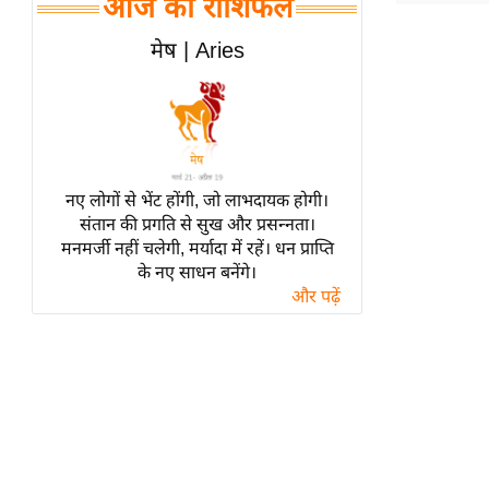
आज का राशिफल
हॉलीवुड
फिल्म समीक्षा
मेष | Aries
Breaking
News
लाइफस्टाइल
टेक्नॉलॉजी
नए लोगों से भेंट होंगी, जो लाभदायक होगी।
ब्यूटी/फैशन
संतान की प्रगति से सुख और प्रसन्नता।
घरेलू नुस्खे
मनमर्जी नहीं चलेगी, मर्यादा में रहें। धन प्राप्ति
के नए साधन बनेंगे।
पर्यटन स्थल
और पढ़ें
फिटनेस मंत्रा
रिलेशनशिप
राजनीति
विश्लेषण
समसामयिक
मातृभूमि