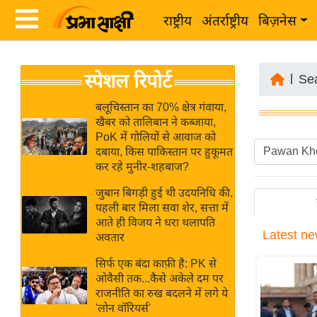
राष्ट्रीय
अंतर्राष्ट्रीय
बिज़नेस
Latest
ता
स्पेशल रिपोर्ट
News
|
Se
ज़ा
in
ख
बलूचिस्तान का 70% क्षेत्र गंवाया,
Hindi
खैबर को तालिबान ने कब्जाया,
ब
PoK में गोलियों से आवाज को
र
दबाया, किस पाकिस्तान पर हुकूमत
Hindi
कर रहे मुनीर-शहबाज?
राष्ट्रीय
News
अंतर्राष्ट्रीय
जुबान बिगड़ी हुई थी उदयनिधि की,
Live
पहली बार मिला सवा शेर, सत्ता में
बिज़नेस
आते ही विजय ने धरा थलापति
Latest
ne
उद्योग
अवतार
Breaking
जगत
News in
सिर्फ एक बंदा काफ़ी है: PK से
विशेषज्ञ
ओवैसी तक...कैसे अकेले दम पर
Hindi
राजनीति का रुख बदलने में लगे ये
राय
'लोन वॉरियर्स'