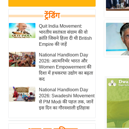
बजट
Hindi
खेल
News
ट्रेंडिंग
क्रिकेट
Hindi
Quit India Movement:
IPL
भारतीय स्वतंत्रता संग्राम की वो
Videos
2026
क्रांति जिसने हिला दी थी British
क्राइम
Empire की जड़ें
ई-पेपर
National Handloom Day
2026: आत्मनिर्भर भारत और
मिसाल बेमिसाल
Women Empowerment की
शख्सियत
दिशा में हथकरघा उद्योग का बढ़ता
यंग इंडिया
कद
साहित्य जगत
National Handloom Day
2026: Swadeshi Movement
ऑटो वर्ल्ड
से PM Modi की पहल तक, जानें
न्यूज ब्रीफ
इस दिन का गौरवशाली इतिहास
मनोरंजन जगत
बॉलीवुड