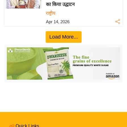
का किया उद्घाटन
य
राष्ट्रीय
बि
Apr 14, 2026
ज़
ने
Load More...
स
उ
द्यो
ग
ज
ग
त
वि
शे
ष
ज्ञ
रा
Quick Links