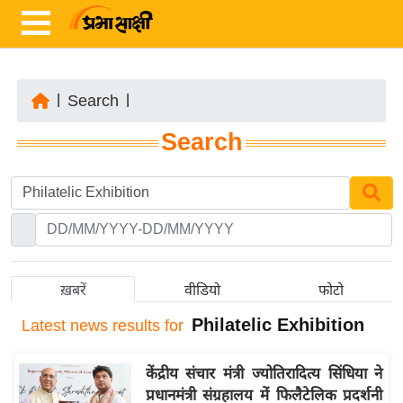
|
Search
|
ता
Search
ज़ा
ख
ब
र
रा
ष्ट्री
ख़बरें
वीडियो
फोटो
य
Philatelic Exhibition
Latest
news results for
अं
त
केंद्रीय संचार मंत्री ज्योतिरादित्य सिंधिया ने
र्रा
प्रधानमंत्री संग्रहालय में फिलैटेलिक प्रदर्शनी
ष्ट्री