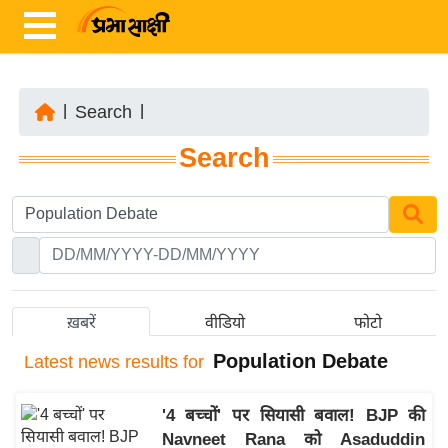
|
Search
|
ता
Search
ज़ा
ख
ब
र
रा
ष्ट्री
ख़बरें
वीडियो
फोटो
य
Population Debate
Latest
news results for
अं
त
'4 बच्चों' पर सियासी बवाल! BJP की
र्रा
Navneet Rana को Asaduddin
ष्ट्री