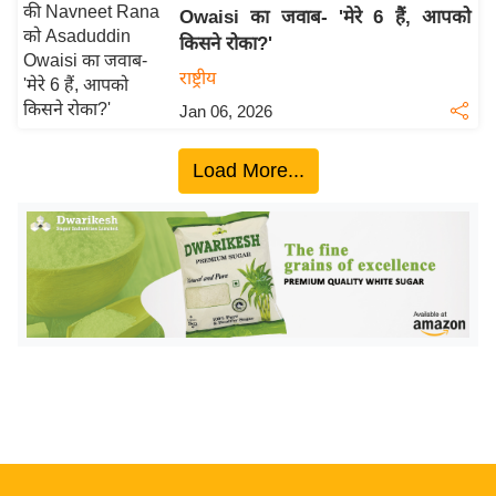
Owaisi का जवाब- 'मेरे 6 हैं, आपको
य
किसने रोका?'
बि
राष्ट्रीय
ज़
Jan 06, 2026
ने
स
Load More...
उ
द्यो
ग
ज
ग
त
वि
शे
ष
ज्ञ
रा