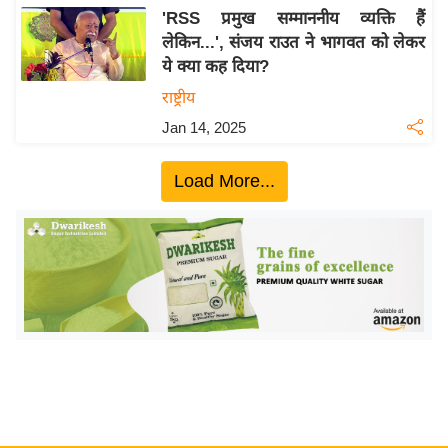
य
'RSS प्रमुख सम्माननीय व्यक्ति हैं
ब
लेकिन...', संजय राउत ने भागवत को लेकर
ज
ये क्या कह दिया?
ट
राष्ट्रीय
खे
Jan 14, 2025
ल
क्रि
Load More...
के
ट
I
P
L
2
0
2
6
क्रा