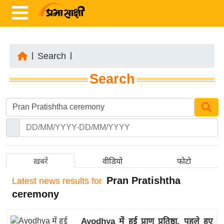
|
Search
|
ता
Search
ज़ा
ख
ब
र
रा
ष्ट्री
ख़बरें
वीडियो
फोटो
य
Pran Pratishtha
Latest
news results for
अं
ceremony
त
र्रा
Ayodhya में हुई प्राण प्रतिष्ठा, पहले हुए
ष्ट्री