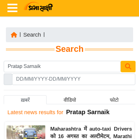
|
Search
|
ता
Search
ज़ा
ख
ब
र
रा
ष्ट्री
ख़बरें
वीडियो
फोटो
य
Pratap Sarnaik
Latest
news results for
अं
त
Maharashtra में auto-taxi Drivers
र्रा
को 16 अगस्त का अल्टीमेटम, Marathi
ष्ट्री