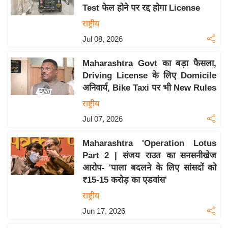
Test फेल होने पर रद्द होगा License
य
राष्ट्रीय
बि
Jul 08, 2026
ज़
ने
Maharashtra Govt का बड़ा फैसला,
स
Driving License के लिए Domicile
उ
अनिवार्य, Bike Taxi पर भी New Rules
द्यो
राष्ट्रीय
ग
Jul 07, 2026
ज
ग
Maharashtra 'Operation Lotus
त
Part 2 | संजय राउत का सनसनीखेज
वि
आरोप- 'पाला बदलने के लिए सांसदों को
शे
₹15-15 करोड़ का एडवांस'
ष
राष्ट्रीय
ज्ञ
Jun 17, 2026
रा