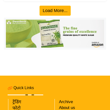
इ
Load More...
म
ई
-
पे
प
र
मि
सा
ल
बे
मि
Quick Links
सा
ल
ट्रेंडिंग
Archive
श
About us
फोटो