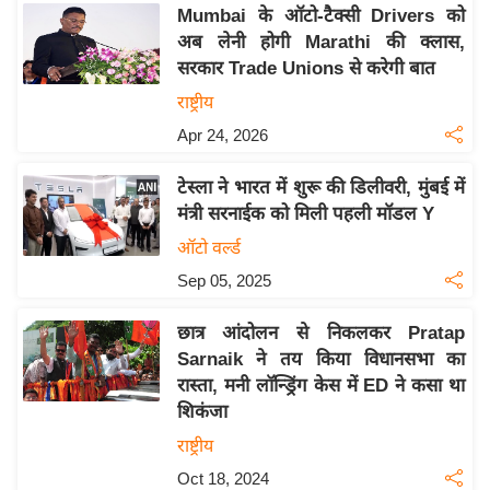
य
Mumbai के ऑटो-टैक्सी Drivers को
ब
अब लेनी होगी Marathi की क्लास,
ज
सरकार Trade Unions से करेगी बात
ट
राष्ट्रीय
खे
Apr 24, 2026
ल
टेस्ला ने भारत में शुरू की डिलीवरी, मुंबई में
क्रि
मंत्री सरनाईक को मिली पहली मॉडल Y
के
ऑटो वर्ल्ड
ट
Sep 05, 2025
I
P
छात्र आंदोलन से निकलकर Pratap
L
Sarnaik ने तय किया विधानसभा का
2
रास्ता, मनी लॉन्ड्रिंग केस में ED ने कसा था
0
शिकंजा
2
राष्ट्रीय
6
Oct 18, 2024
क्रा