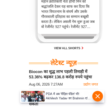
महान क्रांतिकारी नेता होची मिन को
श्रद्धांजलि देकर यह साफ कर दिया कि
भारत वियतनाम के संघर्ष और उसके
गौरवशाली इतिहास का सम्मान बखूबी
करता है। लेकिन असली गेम शुरू हुआ जब
वो रेजीमेंट 927 पहुंचे। रेजीमेंट 927
वियतनाम की वायुसेना की रीड है। यहां
एयर चीफ ने सीधे वियतनामी फाइटर
पायलट से बातचीत की। वियतनाम भी सुई
30 एम के भी उड़ाता है और भारत के पास
VIEW ALL SHORTS
इसका सबसे बड़ा बेड़ा है।
लेटेस्ट न्यूज़
Biocon का शुद्ध लाभ पहली तिमाही में
53.36% बढ़कर 136.8 करोड़ रुपये पहुंचा
Aug 06, 2026 7:27AM
उद्योग जगत
DK Shivakumar ने साधा निशाना: हिंदू धर्म
PDA में अब 'पीड़ित पंडित' भी!
Akhilesh Yadav का Brahmin दांव,
पर कोई राजनीतिक दल एकाधिकार नहीं जमा
बोले- Krishna-Sudama की दोस्ती
सकता
पुरानी