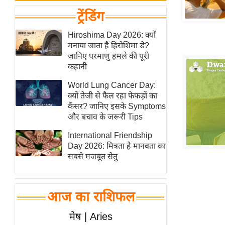
बजट
Hindi
ट्रेंडिंग
खेल
News
क्रिकेट
Hiroshima Day 2026: क्यों
Hindi
मनाया जाता है हिरोशिमा डे?
IPL
जानिए परमाणु हमले की पूरी
Videos
2026
कहानी
क्राइम
World Lung Cancer Day:
ई-पेपर
क्यों तेजी से फैल रहा फेफड़ों का
कैंसर? जानिए इसके Symptoms
मिसाल बेमिसाल
और बचाव के जरूरी Tips
शख्सियत
International Friendship
यंग इंडिया
Day 2026: मित्रता है मानवता का
साहित्य जगत
सबसे मजबूत सेतु
ऑटो वर्ल्ड
न्यूज ब्रीफ
आज का राशिफल
मनोरंजन जगत
मेष | Aries
बॉलीवुड