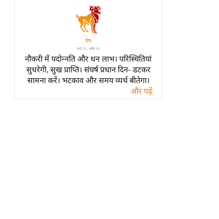
हॉलीवुड
फिल्म समीक्षा
Breaking
News
नौकरी में पदोन्नति और धन लाभ। परिस्थितियां
लाइफस्टाइल
सुधरेगी, सुख प्राप्ति। संघर्ष प्रधान दिन- डटकर
टेक्नॉलॉजी
सामना करें। भटकाव और समय व्यर्थ बीतेगा।
और पढ़ें
ब्यूटी/फैशन
घरेलू नुस्खे
पर्यटन स्थल
फिटनेस मंत्रा
रिलेशनशिप
राजनीति
विश्लेषण
समसामयिक
मातृभूमि