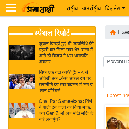
राष्ट्रीय
अंतर्राष्ट्रीय
बिज़नेस
Latest
ता
स्पेशल रिपोर्ट
News
|
Se
ज़ा
in
ख
जुबान बिगड़ी हुई थी उदयनिधि की,
Hindi
पहली बार मिला सवा शेर, सत्ता में
ब
आते ही विजय ने धरा थलापति
र
अवतार
Hindi
राष्ट्रीय
सिर्फ एक बंदा काफ़ी है: PK से
News
अंतर्राष्ट्रीय
ओवैसी तक...कैसे अकेले दम पर
Live
राजनीति का रुख बदलने में लगे ये
बिज़नेस
'लोन वॉरियर्स'
Latest
ne
उद्योग
Breaking
Chai Par Sameeksha: PM
जगत
News in
ने गाली देने वालों को किया माफ,
विशेषज्ञ
क्या Gen Z भी अब मोदी मोदी के
Hindi
नारे लगाएंगे?
राय