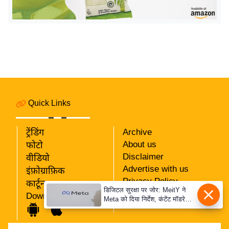
य
ब
ज
ट
खे
ल
क्रि
के
Quick Links
ट
ट्रेंडिंग
Archive
I
About us
फोटो
P
Disclaimer
वीडियो
L
Advertise with us
इंफ़ोग्राफ़िक
2
Privacy Policy
कार्टून
0
डिजिटल सुरक्षा पर जोर: MeitY ने
RSS
Download App
2
Meta को दिया निर्देश, कंटेंट मॉडरेशन
Our Team
मजबूत करे
6
क्रा