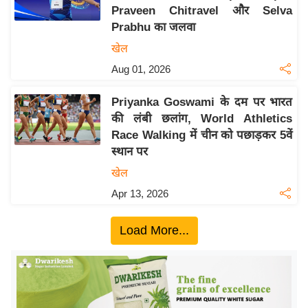
Praveen Chitravel और Selva
य
Prabhu का जलवा
बि
खेल
ज़
Aug 01, 2026
ने
स
Priyanka Goswami के दम पर भारत
उ
की लंबी छलांग, World Athletics
द्यो
Race Walking में चीन को पछाड़कर 5वें
ग
स्थान पर
ज
खेल
ग
Apr 13, 2026
त
वि
Load More...
शे
ष
ज्ञ
रा