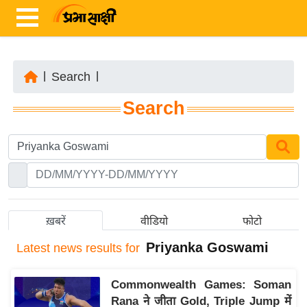
|
Search
|
ता
Search
ज़ा
ख
ब
र
रा
ष्ट्री
ख़बरें
वीडियो
फोटो
य
Priyanka Goswami
Latest
news results for
अं
त
Commonwealth Games: Soman
र्रा
Rana ने जीता Gold, Triple Jump में
ष्ट्री