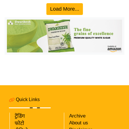
ख्सि
Load More...
य
त
यं
ग
इं
डि
या
सा
हि
त्य
ज
ग
Quick Links
त
ऑ
ट्रेंडिंग
Archive
टो
About us
फोटो
व