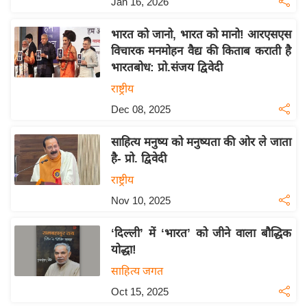
Jan 16, 2026
इ
म
भारत को जानो, भारत को मानो! आरएसएस
विचारक मनमोहन वैद्य की किताब कराती है
ई
भारतबोध: प्रो.संजय द्विवेदी
-
राष्ट्रीय
पे
प
Dec 08, 2025
र
साहित्य मनुष्य को मनुष्यता की ओर ले जाता
मि
है- प्रो. द्विवेदी
सा
राष्ट्रीय
ल
Nov 10, 2025
बे
‘दिल्ली’ में ‘भारत’ को जीने वाला बौद्धिक
मि
योद्धा!
सा
साहित्य जगत
ल
Oct 15, 2025
श