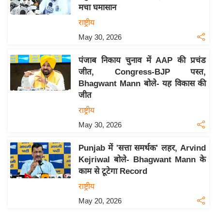
मचा घमासान
य
राष्ट्रीय
बि
May 30, 2026
ज़
ने
पंजाब निकाय चुनाव में AAP की प्रचंड
स
जीत, Congress-BJP पस्त,
उ
Bhagwant Mann बोले- यह विकास की
द्यो
जीत
ग
राष्ट्रीय
ज
May 30, 2026
ग
त
Punjab में 'सत्ता समर्थक' लहर, Arvind
वि
Kejriwal बोले- Bhagwant Mann के
शे
काम से टूटेगा Record
ष
राष्ट्रीय
ज्ञ
May 20, 2026
रा