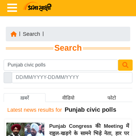
|
Search
|
ता
Search
ज़ा
ख
ब
र
रा
ष्ट्री
ख़बरें
वीडियो
फोटो
य
Punjab civic polls
Latest
news results for
अं
त
Punjab Congress की Meeting में
र्रा
राहुल-खड़गे के सामने भिड़े नेता, हार पर
ष्ट्री