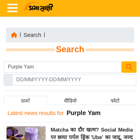
|
Search
|
ता
Search
ज़ा
ख
ब
र
रा
ष्ट्री
ख़बरें
वीडियो
फोटो
य
Purple Yam
Latest
news results for
अं
त
Matcha का दौर खत्म? Social Media
र्रा
पर छाया पर्पल ड्रिंक 'Ube' का जादू, जल्द
ष्ट्री