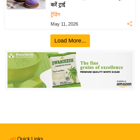
करें ट्राई
य
ट्रेंडिंग
बि
May 11, 2026
ज़
ने
Load More...
स
उ
द्यो
ग
ज
ग
त
वि
शे
ष
ज्ञ
रा
Quick Links