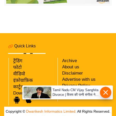
य
ब
ज
ट
खे
ल
क्रि
Quick Links
के
ट
ट्रेंडिंग
Archive
About us
I
फोटो
Disclaimer
वीडियो
P
Advertise with us
इंफ़ोग्राफ़िक
L
Privacy Policy
कार्टून
2
Tamil Nadu CM Vijay Sanghita
RSS
Download App
0
Divorce | विजय की पत्नी संगीता ने
Our Team
वापस ली तलाक की अर्जी, कोर्ट ने
2
मामले को किया निपटाया
6
Copyright ©
Dwarikesh Informatics Limited.
All Rights Reserved.
क्रा