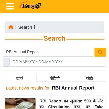
|
Search
|
ता
Search
ज़ा
ख
ब
र
रा
ष्ट्री
ख़बरें
वीडियो
फोटो
य
RBI Annual Report
Latest
news results for
अं
त
RBI Report का खुलासा: 500 के नोट
र्रा
का Circulation बढ़ा, पर Fake
ष्ट्री