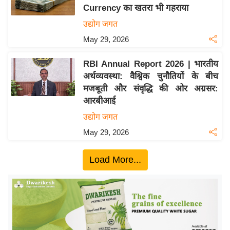
Currency का खतरा भी गहराया
य
उद्योग जगत
बि
May 29, 2026
ज़
ने
RBI Annual Report 2026 | भारतीय
स
अर्थव्यवस्था: वैश्विक चुनौतियों के बीच
उ
मजबूती और संवृद्धि की ओर अग्रसर:
द्यो
आरबीआई
ग
उद्योग जगत
ज
May 29, 2026
ग
त
Load More...
वि
शे
ष
ज्ञ
रा