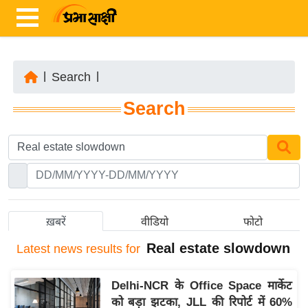
|
Search
|
ता
Search
ज़ा
ख
ब
र
रा
ष्ट्री
ख़बरें
वीडियो
फोटो
य
Real estate slowdown
Latest
news results for
अं
त
Delhi-NCR के Office Space मार्केट
र्रा
को बड़ा झटका, JLL की रिपोर्ट में 60%
ष्ट्री