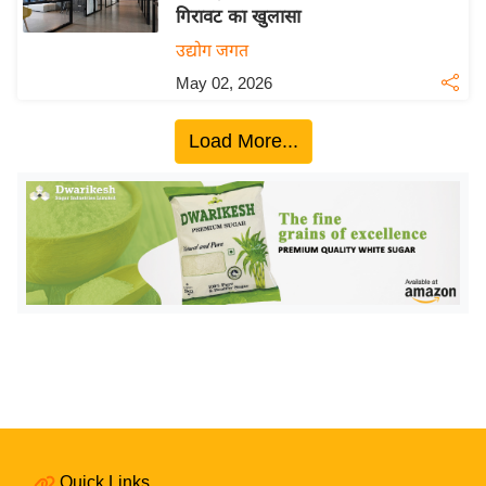
गिरावट का खुलासा
य
उद्योग जगत
बि
May 02, 2026
ज़
ने
Load More...
स
उ
द्यो
ग
ज
ग
त
वि
शे
ष
ज्ञ
रा
Quick Links