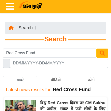
|
Search
|
ता
Search
ज़ा
ख
ब
र
रा
ष्ट्री
ख़बरें
वीडियो
फोटो
य
Red Cross Fund
Latest
news results for
अं
त
विश्व Red Cross दिवस पर CM Sukhu
र्रा
की अपील, संकट में फंसे लोगों के लिए
ष्ट्री