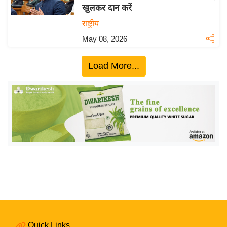
खुलकर दान करें
य
राष्ट्रीय
बि
May 08, 2026
ज़
ने
Load More...
स
उ
द्यो
ग
ज
ग
त
वि
शे
ष
ज्ञ
रा
Quick Links