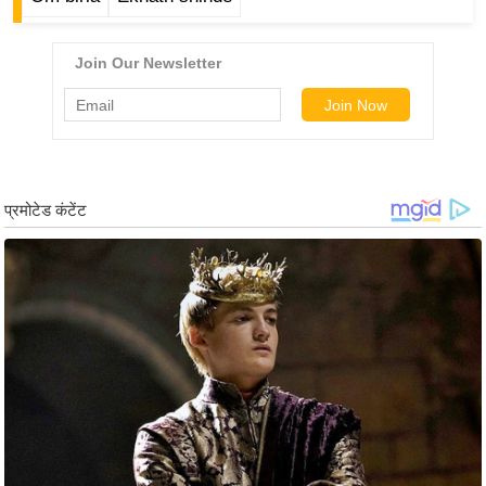
ड
हॉ
ली
वु
ड
फि
ल्म
स
मी
क्षा
B
r
e
a
k
i
n