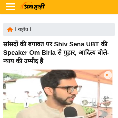
|
राष्ट्रीय
|
ता
सांसदों की बगावत पर Shiv Sena UBT की
ज़ा
ख
Speaker Om Birla से गुहार, आदित्य बोले-
ब
न्याय की उम्मीद है
र
रा
ष्ट्री
य
अं
त
र्रा
ष्ट्री