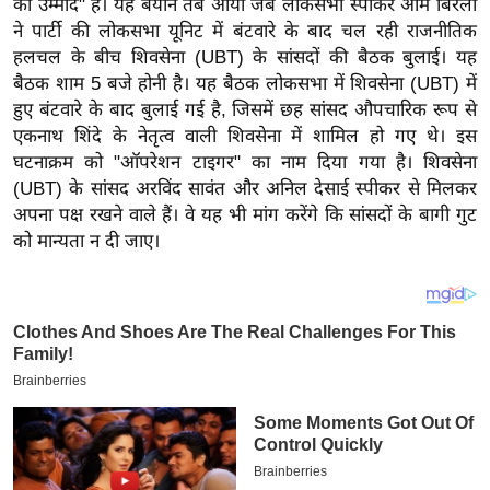
की उम्मीद" है। यह बयान तब आया जब लोकसभा स्पीकर ओम बिरला
य
ने पार्टी की लोकसभा यूनिट में बंटवारे के बाद चल रही राजनीतिक
ब
हलचल के बीच शिवसेना (UBT) के सांसदों की बैठक बुलाई। यह
ज
बैठक शाम 5 बजे होनी है। यह बैठक लोकसभा में शिवसेना (UBT) में
ट
हुए बंटवारे के बाद बुलाई गई है, जिसमें छह सांसद औपचारिक रूप से
खे
एकनाथ शिंदे के नेतृत्व वाली शिवसेना में शामिल हो गए थे। इस
ल
घटनाक्रम को "ऑपरेशन टाइगर" का नाम दिया गया है। शिवसेना
(UBT) के सांसद अरविंद सावंत और अनिल देसाई स्पीकर से मिलकर
क्रि
अपना पक्ष रखने वाले हैं। वे यह भी मांग करेंगे कि सांसदों के बागी गुट
के
को मान्यता न दी जाए।
ट
I
P
L
2
0
2
6
क्रा