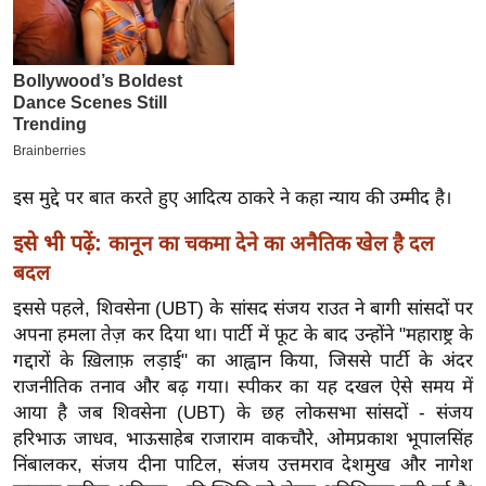
इ
म
ई
-
पे
प
इस मुद्दे पर बात करते हुए आदित्य ठाकरे ने कहा न्याय की उम्मीद है।
र
मि
इसे भी पढ़ें:
कानून का चकमा देने का अनैतिक खेल है दल
सा
बदल
ल
इससे पहले, शिवसेना (UBT) के सांसद संजय राउत ने बागी सांसदों पर
अपना हमला तेज़ कर दिया था। पार्टी में फूट के बाद उन्होंने "महाराष्ट्र के
बे
गद्दारों के ख़िलाफ़ लड़ाई" का आह्वान किया, जिससे पार्टी के अंदर
मि
राजनीतिक तनाव और बढ़ गया। स्पीकर का यह दखल ऐसे समय में
सा
आया है जब शिवसेना (UBT) के छह लोकसभा सांसदों - संजय
ल
हरिभाऊ जाधव, भाऊसाहेब राजाराम वाकचौरे, ओमप्रकाश भूपालसिंह
निंबालकर, संजय दीना पाटिल, संजय उत्तमराव देशमुख और नागेश
श