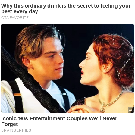
/
फै
श
न
घ
रे
लू
नु
स्खे
प
र्य
ट
न
स्थ
ल
फि