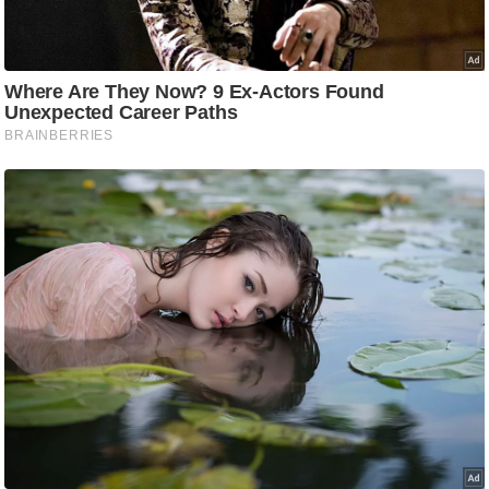
g
N
e
w
s
ला
इ
फ
स्टा
इ
ल
टे
क्नॉ
लॉ
जी
ब्यू
टी