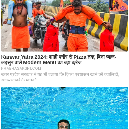
ति
ष
प्र
भु
म
हि
मा
/
ध
र्म
स्थ
ल
व्र
त
त्यो
हा
र