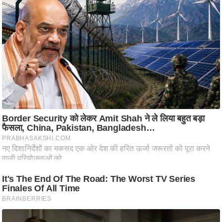
ष
ण
स
म
सा
म
यि
क
मा
तृ
भू
मि
स्तं
भ
ए
म
.