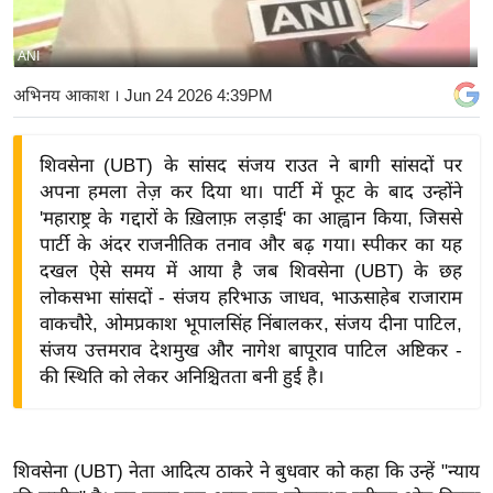
य
बि
ANI
ज़
अभिनय आकाश
। Jun 24 2026 4:39PM
ने
स
शिवसेना (UBT) के सांसद संजय राउत ने बागी सांसदों पर
उ
अपना हमला तेज़ कर दिया था। पार्टी में फूट के बाद उन्होंने
द्यो
'महाराष्ट्र के गद्दारों के ख़िलाफ़ लड़ाई' का आह्वान किया, जिससे
ग
पार्टी के अंदर राजनीतिक तनाव और बढ़ गया। स्पीकर का यह
ज
दखल ऐसे समय में आया है जब शिवसेना (UBT) के छह
ग
लोकसभा सांसदों - संजय हरिभाऊ जाधव, भाऊसाहेब राजाराम
त
वाकचौरे, ओमप्रकाश भूपालसिंह निंबालकर, संजय दीना पाटिल,
संजय उत्तमराव देशमुख और नागेश बापूराव पाटिल अष्टिकर -
वि
की स्थिति को लेकर अनिश्चितता बनी हुई है।
शे
ष
ज्ञ
रा
शिवसेना (UBT) नेता आदित्य ठाकरे ने बुधवार को कहा कि उन्हें "न्याय