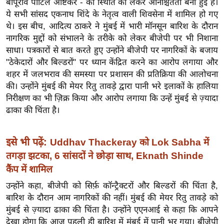
बापूराव पाटिल अष्टिकर - की स्थिति को लेकर अनिश्चितता बनी हुई है।
ख्सि
ये सभी सांसद एकनाथ शिंदे के नेतृत्व वाली शिवसेना में शामिल हो गए
य
थे।
इस बीच, आदित्य ठाकरे ने मुंबई में भारी मॉनसून बारिश के दौरान
त
नागरिक मुद्दों को संभालने के तरीके को लेकर बीजेपी पर भी निशाना
यं
साधा। पत्रकारों से बात करते हुए उन्होंने बीजेपी पर नागरिकों के बजाय
ग
"ठेकेदारों और बिल्डरों" पर ध्यान केंद्रित करने का आरोप लगाया और
इं
शहर में जलभराव की समस्या पर प्रशासन की प्रतिक्रिया की आलोचना
डि
की। उन्होंने मुंबई की मेयर रितु तावड़े द्वारा पानी भरे इलाकों के हालिया
या
निरीक्षण का भी ज़िक्र किया और आरोप लगाया कि उन्हें मुंबई से ज़्यादा
ढाका की चिंता है।
सा
हि
त्य
इसे भी पढ़ें:
Uddhav Thackeray को Lok Sabha में
ज
तगड़ा झटका, 6 सांसदों ने छोड़ा साथ, Eknath Shinde
ग
कैंप में शामिल
त
उन्होंने कहा, बीजेपी को सिर्फ़ कॉन्ट्रैक्टरों और बिल्डरों की चिंता है,
ऑ
बारिश के दौरान आम नागरिकों की नहीं। मुंबई की मेयर रितु तावड़े को
टो
मुंबई से ज़्यादा ढाका की चिंता है। उन्होंने एएनआई से कहा कि आपने
व
देखा होगा कि आज पहली ही बारिश में मुंबई में पानी भर गया। बीजेपी