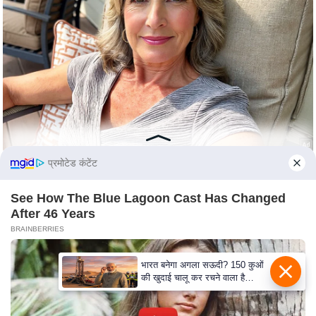
e
r
t
i
s
e
P
r
i
प्रमोटेड कंटेंट
v
a
See How The Blue Lagoon Cast Has Changed
c
After 46 Years
y
BRAINBERRIES
P
o
भारत बनेगा अगला सऊदी? 150 कुओं
की खुदाई चालू कर रचने वाला है
l
इतिहास
i