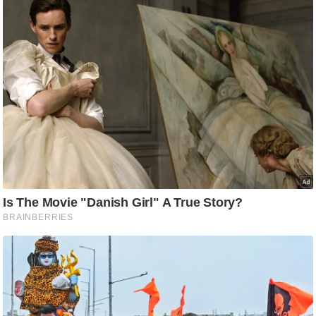
आ
र
.
आ
ई
.
चा
य
प
र
स
मी
क्षा
ध
र्म
ज्यो