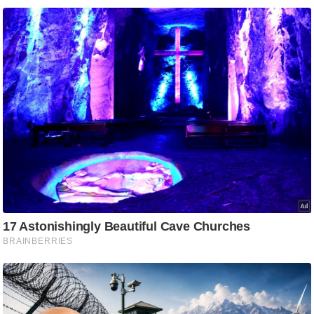
ट
ने
स
मं
त्रा
रि
ले
श
न
शि
प
रा
ज
नी
ति
वि
श्ले