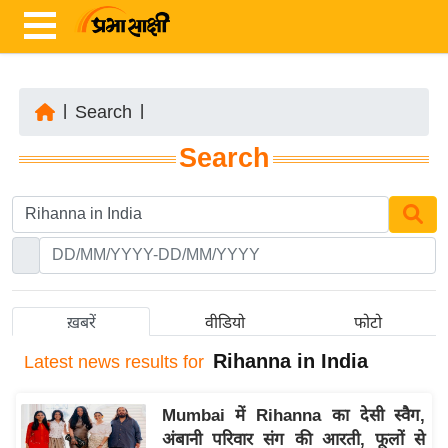
|
Search
|
ता
Search
ज़ा
ख
ब
र
रा
ष्ट्री
ख़बरें
वीडियो
फोटो
य
Rihanna in India
Latest
news results for
अं
त
Mumbai में Rihanna का देसी स्वैग,
र्रा
अंबानी परिवार संग की आरती, फूलों से
ष्ट्री