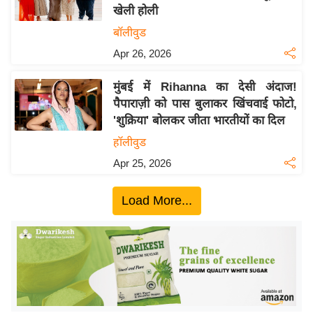
खेली होली
य
बॉलीवुड
बि
Apr 26, 2026
ज़
ने
मुंबई में Rihanna का देसी अंदाज!
स
पैपाराज़ी को पास बुलाकर खिंचवाई फोटो,
उ
'शुक्रिया' बोलकर जीता भारतीयों का दिल
द्यो
हॉलीवुड
ग
Apr 25, 2026
ज
ग
Load More...
त
वि
शे
ष
ज्ञ
रा