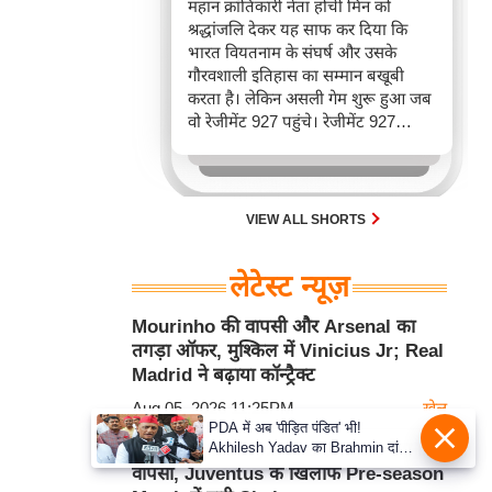
महान क्रांतिकारी नेता होची मिन को
श्रद्धांजलि देकर यह साफ कर दिया कि
भारत वियतनाम के संघर्ष और उसके
गौरवशाली इतिहास का सम्मान बखूबी
करता है। लेकिन असली गेम शुरू हुआ जब
वो रेजीमेंट 927 पहुंचे। रेजीमेंट 927
वियतनाम की वायुसेना की रीड है। यहां
एयर चीफ ने सीधे वियतनामी फाइटर
पायलट से बातचीत की। वियतनाम भी सुई
30 एम के भी उड़ाता है और भारत के पास
VIEW ALL SHORTS
इसका सबसे बड़ा बेड़ा है।
लेटेस्ट न्यूज़
Mourinho की वापसी और Arsenal का
तगड़ा ऑफर, मुश्किल में Vinicius Jr; Real
Madrid ने बढ़ाया कॉन्ट्रैक्ट
Aug 05, 2026 11:25PM
खेल
PDA में अब 'पीड़ित पंडित' भी!
Akhilesh Yadav का Brahmin दांव,
Mikhailo Mudryk की 2 साल बाद मैदान पर
बोले- Krishna-Sudama की दोस्ती
वापसी, Juventus के खिलाफ Pre-season
पुरानी