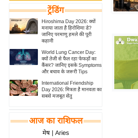
बजट
Hindi
ट्रेंडिंग
खेल
News
क्रिकेट
Hiroshima Day 2026: क्यों
Hindi
मनाया जाता है हिरोशिमा डे?
IPL
जानिए परमाणु हमले की पूरी
Videos
2026
कहानी
क्राइम
World Lung Cancer Day:
ई-पेपर
क्यों तेजी से फैल रहा फेफड़ों का
कैंसर? जानिए इसके Symptoms
मिसाल बेमिसाल
और बचाव के जरूरी Tips
शख्सियत
International Friendship
यंग इंडिया
Day 2026: मित्रता है मानवता का
साहित्य जगत
सबसे मजबूत सेतु
ऑटो वर्ल्ड
न्यूज ब्रीफ
आज का राशिफल
मनोरंजन जगत
मेष | Aries
बॉलीवुड