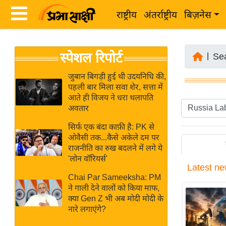
राष्ट्रीय
अंतर्राष्ट्रीय
बिज़नेस
Latest
ता
स्पेशल रिपोर्ट
News
|
Se
ज़ा
in
ख
जुबान बिगड़ी हुई थी उदयनिधि की,
Hindi
पहली बार मिला सवा शेर, सत्ता में
ब
आते ही विजय ने धरा थलापति
र
अवतार
Hindi
राष्ट्रीय
सिर्फ एक बंदा काफ़ी है: PK से
News
अंतर्राष्ट्रीय
ओवैसी तक...कैसे अकेले दम पर
Live
राजनीति का रुख बदलने में लगे ये
बिज़नेस
'लोन वॉरियर्स'
Latest
ne
उद्योग
Breaking
Chai Par Sameeksha: PM
जगत
News in
ने गाली देने वालों को किया माफ,
विशेषज्ञ
क्या Gen Z भी अब मोदी मोदी के
Hindi
नारे लगाएंगे?
राय