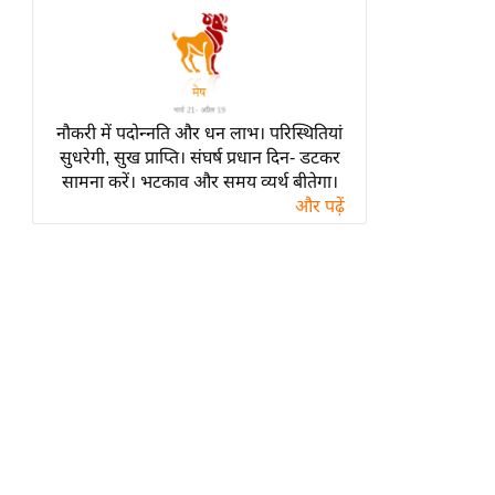
हॉलीवुड
फिल्म समीक्षा
Breaking
News
नौकरी में पदोन्नति और धन लाभ। परिस्थितियां
लाइफस्टाइल
सुधरेगी, सुख प्राप्ति। संघर्ष प्रधान दिन- डटकर
टेक्नॉलॉजी
सामना करें। भटकाव और समय व्यर्थ बीतेगा।
और पढ़ें
ब्यूटी/फैशन
घरेलू नुस्खे
पर्यटन स्थल
फिटनेस मंत्रा
रिलेशनशिप
राजनीति
विश्लेषण
समसामयिक
मातृभूमि