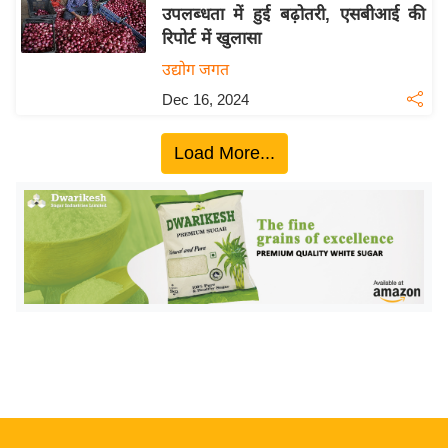
य
उपलब्धता में हुई बढ़ोतरी, एसबीआई की
ब
रिपोर्ट में खुलासा
ज
उद्योग जगत
ट
Dec 16, 2024
खे
ल
Load More...
क्रि
के
ट
I
P
L
2
0
2
6
क्रा