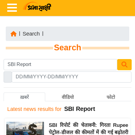
|
Search
|
ता
Search
ज़ा
ख
ब
र
रा
ष्ट्री
ख़बरें
वीडियो
फोटो
य
SBI Report
Latest
news results for
अं
त
SBI रिपोर्ट की चेतावनी: गिरता Rupee
र्रा
पेट्रोल-डीजल की कीमतों में की गई बढ़ोतरी
ष्ट्री