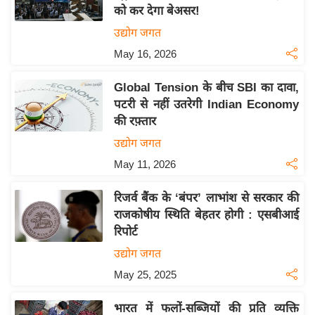
को कर देगा बेअसर!
य
उद्योग जगत
बि
May 16, 2026
ज़
ने
Global Tension के बीच SBI का दावा,
स
पटरी से नहीं उतरेगी Indian Economy
उ
की रफ़्तार
द्यो
उद्योग जगत
ग
May 11, 2026
ज
ग
रिजर्व बैंक के ‘बंपर’ लाभांश से सरकार की
त
राजकोषीय स्थिति बेहतर होगी : एसबीआई
वि
रिपोर्ट
शे
उद्योग जगत
ष
May 25, 2025
ज्ञ
रा
भारत में फलों-सब्जियों की प्रति व्यक्ति