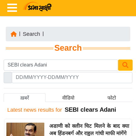
|
Search
|
ता
Search
ज़ा
ख
ब
र
रा
ष्ट्री
ख़बरें
वीडियो
फोटो
य
SEBI clears Adani
Latest
news results for
अं
त
अडाणी को क्लीन चिट मिलने के बाद क्या
र्रा
अब हिंडनबर्ग और राहुल गांधी माफी मांगेंगे
ष्ट्री