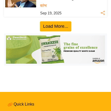
य
स्तंभ
बि
Sep 19, 2025
ज़
ने
Load More...
स
उ
द्यो
ग
ज
ग
त
वि
शे
ष
ज्ञ
Quick Links
रा