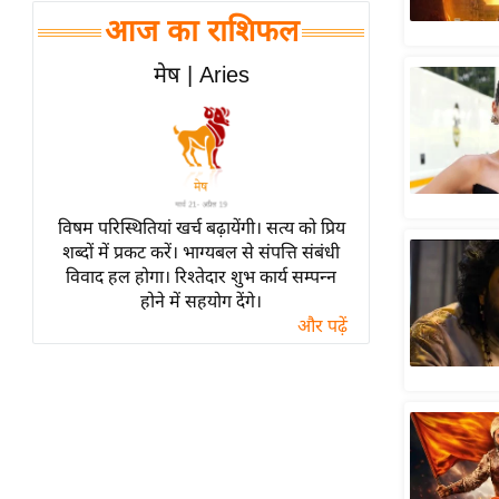
हॉलीवुड
आज का राशिफल
फिल्म समीक्षा
मेष | Aries
Breaking
News
लाइफस्टाइल
टेक्नॉलॉजी
ब्यूटी/फैशन
विषम परिस्थितियां खर्च बढ़ायेंगी। सत्य को प्रिय
घरेलू नुस्खे
शब्दों में प्रकट करें। भाग्यबल से संपत्ति संबंधी
विवाद हल होगा। रिश्तेदार शुभ कार्य सम्पन्न
पर्यटन स्थल
होने में सहयोग देंगे।
फिटनेस मंत्रा
और पढ़ें
रिलेशनशिप
राजनीति
विश्लेषण
समसामयिक
मातृभूमि