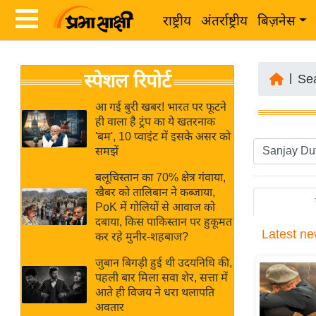
राष्ट्रीय
अंतर्राष्ट्रीय
बिज़नेस
Latest
ता
स्पेशल रिपोर्ट
News
|
Se
ज़ा
in
ख
आ गई बुरी खबर! भारत पर फूटने
Hindi
ही वाला है ट्रंप का ये खतरनाक
ब
'बम', 10 प्वाइंट में इसके असर को
र
समझें
Hindi
राष्ट्रीय
बलूचिस्तान का 70% क्षेत्र गंवाया,
News
अंतर्राष्ट्रीय
खैबर को तालिबान ने कब्जाया,
Live
PoK में गोलियों से आवाज को
बिज़नेस
दबाया, किस पाकिस्तान पर हुकूमत
Latest
ne
उद्योग
कर रहे मुनीर-शहबाज?
Breaking
जगत
News in
जुबान बिगड़ी हुई थी उदयनिधि की,
विशेषज्ञ
पहली बार मिला सवा शेर, सत्ता में
Hindi
आते ही विजय ने धरा थलापति
राय
अवतार