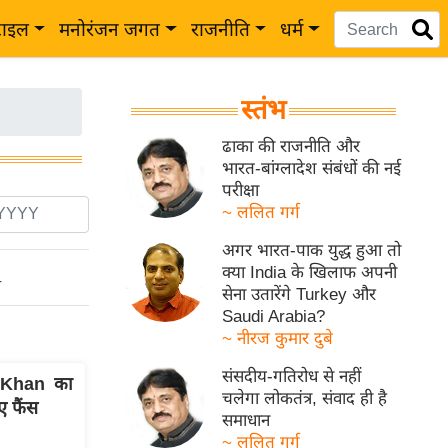
टाइल
मनोरंजन जगत
राजनीति
धर्म
स्तंभ
ढाका की राजनीति और
भारत-बांग्लादेश संबंधों की नई
परीक्षा
~ ललित गर्ग
अगर भारत-पाक युद्ध हुआ तो
क्या India के खिलाफ अपनी
ो
सेना उतारेंगे Turkey और
Saudi Arabia?
~ नीरज कुमार दुबे
संसदीय-गतिरोध से नहीं
n Khan का
चलेगा लोकतंत्र, संवाद ही है
 फैंस
समाधान
~ ललित गर्ग