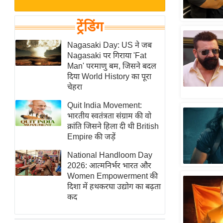
बजट
Hindi
खेल
News
ट्रेंडिंग
क्रिकेट
Hindi
Nagasaki Day: US ने जब
IPL
Nagasaki पर गिराया 'Fat
Videos
2026
Man' परमाणु बम, जिसने बदल
क्राइम
दिया World History का पूरा
चेहरा
ई-पेपर
Quit India Movement:
मिसाल बेमिसाल
भारतीय स्वतंत्रता संग्राम की वो
शख्सियत
क्रांति जिसने हिला दी थी British
यंग इंडिया
Empire की जड़ें
साहित्य जगत
National Handloom Day
2026: आत्मनिर्भर भारत और
ऑटो वर्ल्ड
Women Empowerment की
न्यूज ब्रीफ
दिशा में हथकरघा उद्योग का बढ़ता
कद
मनोरंजन जगत
बॉलीवुड