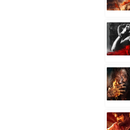
स्तंभ
एम.
आर.
आई.
चाय पर
समीक्षा
धर्म
ज्योतिष
प्रभु
महिमा/
धर्मस्थल
व्रत
त्योहार
राशिफल
विशेष