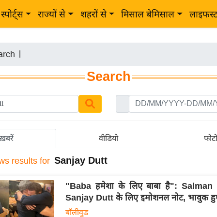
स्पोर्ट्स
राज्यों से
शहरों से
मिसाल बेमिसाल
लाइफस्
arch
|
Search
ख़बरें
वीडियो
फोट
Sanjay Dutt
ws results for
"Baba हमेशा के लिए बाबा है": Salma
Sanjay Dutt के लिए इमोशनल नोट, भावुक हुए
बॉलीवुड