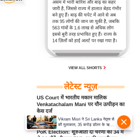
असम में भारी बारिश और बाढ़ का कहर
जारी है, जिससे राज्य में हालात बेहद गंभीर
बने हुए हैं। बाढ़ की चपेट में आने से अब
तक 95 लोगों की जान जा चुकी है, जबकि
563 गांवों के 1.6 लाख से अधिक लोग
इससे बुरी तरह प्रभावित हुए हैं। राज्य के
14 ज़िलों को हाई अलर्ट पर रखा गया है।
VIEW ALL SHORTS
लेटेस्ट न्यूज़
US Court में भारतीय मकान मालिक
Venkatachalam Mani पर यौन उत्पीड़न का
केस दर्ज
Vikram Misri ने Sri Lanka नेतृत्व से
Aug 06, 2026 9:41AM
अंतर्राष्ट्रीय
की मुलाकात, 35 करोड़ डॉलर के ऋण
समझौते का हुआ आदान-प्रदान
PoK Election: शुरुआती दो चरणों की 34 में