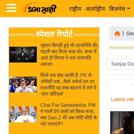
राष्ट्रीय
अंतर्राष्ट्रीय
बिज़नेस
Latest
ता
स्पेशल रिपोर्ट
News
|
Se
ज़ा
in
ख
जुबान बिगड़ी हुई थी उदयनिधि की,
Hindi
पहली बार मिला सवा शेर, सत्ता में
ब
आते ही विजय ने धरा थलापति
र
अवतार
Hindi
राष्ट्रीय
सिर्फ एक बंदा काफ़ी है: PK से
News
अंतर्राष्ट्रीय
ओवैसी तक...कैसे अकेले दम पर
Live
राजनीति का रुख बदलने में लगे ये
बिज़नेस
'लोन वॉरियर्स'
Latest
ne
उद्योग
Breaking
Chai Par Sameeksha: PM
जगत
News in
ने गाली देने वालों को किया माफ,
विशेषज्ञ
क्या Gen Z भी अब मोदी मोदी के
Hindi
नारे लगाएंगे?
राय