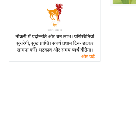
हॉलीवुड
फिल्म समीक्षा
Breaking
News
नौकरी में पदोन्नति और धन लाभ। परिस्थितियां
लाइफस्टाइल
सुधरेगी, सुख प्राप्ति। संघर्ष प्रधान दिन- डटकर
टेक्नॉलॉजी
सामना करें। भटकाव और समय व्यर्थ बीतेगा।
और पढ़ें
ब्यूटी/फैशन
घरेलू नुस्खे
पर्यटन स्थल
फिटनेस मंत्रा
रिलेशनशिप
राजनीति
विश्लेषण
समसामयिक
मातृभूमि