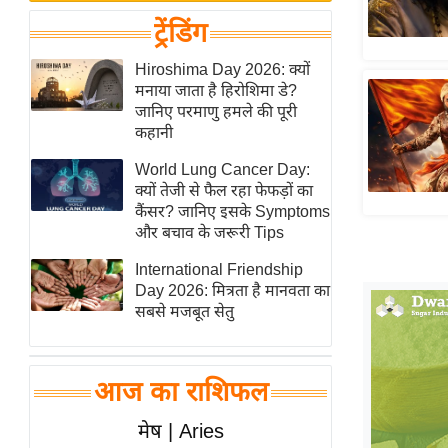
बजट
Hindi
ट्रेंडिंग
खेल
News
क्रिकेट
Hiroshima Day 2026: क्यों
Hindi
मनाया जाता है हिरोशिमा डे?
IPL
जानिए परमाणु हमले की पूरी
Videos
2026
कहानी
क्राइम
World Lung Cancer Day:
ई-पेपर
क्यों तेजी से फैल रहा फेफड़ों का
कैंसर? जानिए इसके Symptoms
मिसाल बेमिसाल
और बचाव के जरूरी Tips
शख्सियत
International Friendship
यंग इंडिया
Day 2026: मित्रता है मानवता का
साहित्य जगत
सबसे मजबूत सेतु
ऑटो वर्ल्ड
न्यूज ब्रीफ
आज का राशिफल
मनोरंजन जगत
मेष | Aries
बॉलीवुड