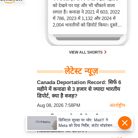
को देखने पर यह और भी चौंकाने वाला
लगता है। कनाडा ने 2021 में 603, 2022
में 786, 2023 में 1,132 और 2024 में
2,004 भारतीयों को डिपोर्ट किया। दूसरे
शब्दों में, 2021 से 2024 के बीच किसी भी
पूरे साल की तुलना में 2026 की पहली
छमाही में ज़्यादा भारतीयों को वापस भेजा
गया।
VIEW ALL SHORTS
लेटेस्ट न्यूज़
Canada Deportation Record: सिर्फ 6
महीने में कनाडा से 3 हजार से ज्यादा भारतीय
डिपोर्ट, क्या है वजह?
Aug 08, 2026 7:58PM
अंतर्राष्ट्रीय
UAE की Iran को कड़ी चेतावनी, ADNOC
डिजिटल सुरक्षा पर जोर: MeitY ने
टैंकर पर Missile Attack को बताया UN
Meta को दिया निर्देश, कंटेंट मॉडरेशन
Resolution का उल्लंघन
मजबूत करे