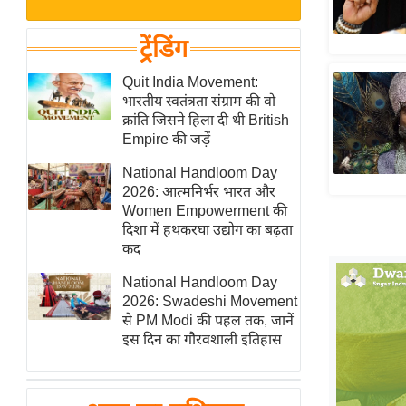
बजट
Hindi
खेल
News
ट्रेंडिंग
क्रिकेट
Hindi
Quit India Movement:
IPL
भारतीय स्वतंत्रता संग्राम की वो
Videos
2026
क्रांति जिसने हिला दी थी British
क्राइम
Empire की जड़ें
ई-पेपर
National Handloom Day
2026: आत्मनिर्भर भारत और
मिसाल बेमिसाल
Women Empowerment की
शख्सियत
दिशा में हथकरघा उद्योग का बढ़ता
यंग इंडिया
कद
साहित्य जगत
National Handloom Day
2026: Swadeshi Movement
ऑटो वर्ल्ड
से PM Modi की पहल तक, जानें
न्यूज ब्रीफ
इस दिन का गौरवशाली इतिहास
मनोरंजन जगत
बॉलीवुड