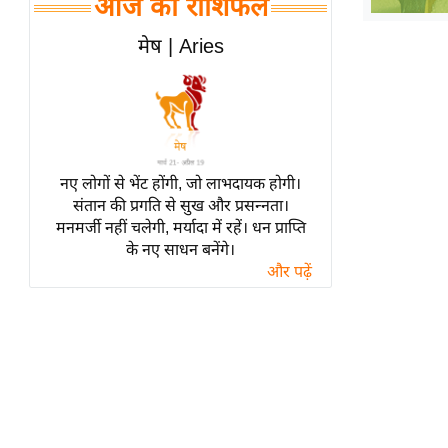
आज का राशिफल
हॉलीवुड
फिल्म समीक्षा
मेष | Aries
Breaking
News
लाइफस्टाइल
टेक्नॉलॉजी
नए लोगों से भेंट होंगी, जो लाभदायक होगी।
ब्यूटी/फैशन
संतान की प्रगति से सुख और प्रसन्नता।
घरेलू नुस्खे
मनमर्जी नहीं चलेगी, मर्यादा में रहें। धन प्राप्ति
के नए साधन बनेंगे।
पर्यटन स्थल
और पढ़ें
फिटनेस मंत्रा
रिलेशनशिप
राजनीति
विश्लेषण
समसामयिक
मातृभूमि