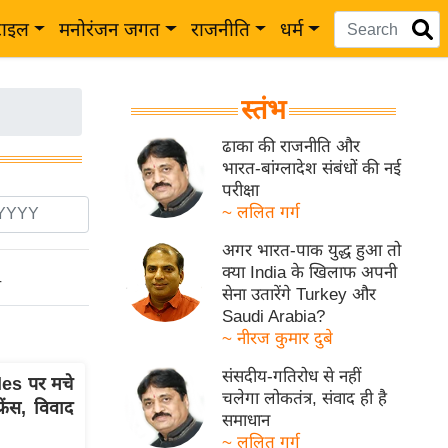
टाइल
मनोरंजन जगत
राजनीति
धर्म
स्तंभ
ढाका की राजनीति और
भारत-बांग्लादेश संबंधों की नई
परीक्षा
~ ललित गर्ग
अगर भारत-पाक युद्ध हुआ तो
क्या India के खिलाफ अपनी
ो
सेना उतारेंगे Turkey और
Saudi Arabia?
~ नीरज कुमार दुबे
संसदीय-गतिरोध से नहीं
es पर मचे
चलेगा लोकतंत्र, संवाद ही है
रेंस, विवाद
समाधान
~ ललित गर्ग