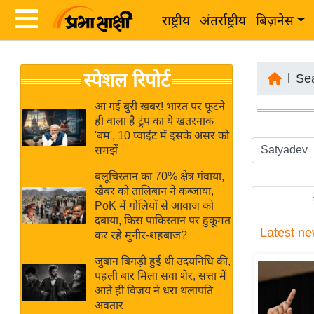
राष्ट्रीय
अंतर्राष्ट्रीय
बिज़नेस
Latest
ता
स्पेशल रिपोर्ट
News
|
Se
ज़ा
in
ख
आ गई बुरी खबर! भारत पर फूटने
Hindi
ही वाला है ट्रंप का ये खतरनाक
ब
'बम', 10 प्वाइंट में इसके असर को
र
समझें
Hindi
राष्ट्रीय
बलूचिस्तान का 70% क्षेत्र गंवाया,
News
अंतर्राष्ट्रीय
खैबर को तालिबान ने कब्जाया,
Live
PoK में गोलियों से आवाज को
बिज़नेस
दबाया, किस पाकिस्तान पर हुकूमत
Latest
ne
उद्योग
कर रहे मुनीर-शहबाज?
Breaking
जगत
News in
जुबान बिगड़ी हुई थी उदयनिधि की,
विशेषज्ञ
पहली बार मिला सवा शेर, सत्ता में
Hindi
आते ही विजय ने धरा थलापति
राय
अवतार