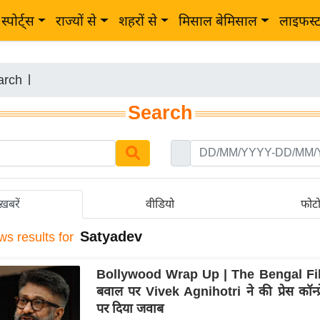
स्पोर्ट्स
राज्यों से
शहरों से
मिसाल बेमिसाल
लाइफस्
arch
|
Search
ख़बरें
वीडियो
फोट
Satyadev
ws results for
Bollywood Wrap Up | The Bengal Fil
बवाल पर Vivek Agnihotri ने की प्रेस कॉन्फ्
पर दिया जवाब