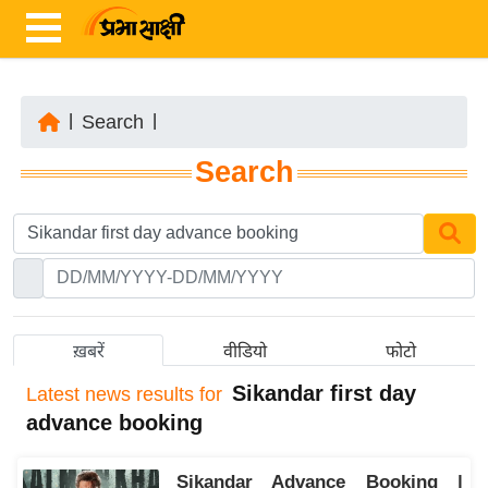
|
Search
|
ता
Search
ज़ा
ख
ब
र
रा
ष्ट्री
ख़बरें
वीडियो
फोटो
य
Sikandar first day
Latest
news results for
अं
advance booking
त
र्रा
Sikandar Advance Booking |
ष्ट्री