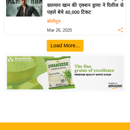
सलमान खान की एक्शन ड्रामा ने रिलीज से
य
पहले बेचे 40,000 टिकट
बि
बॉलीवुड
ज़
Mar 26, 2025
ने
स
Load More...
उ
द्यो
ग
ज
ग
त
वि
शे
ष
ज्ञ
रा