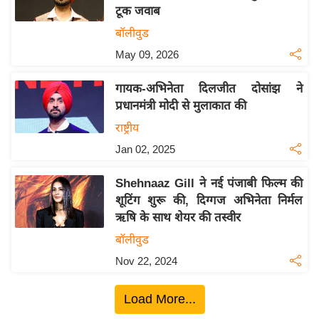
टूक जवाब
य
बॉलीवुड
बि
May 09, 2026
ज़
ने
गायक-अभिनेता दिलजीत दोसांझ ने
स
प्रधानमंत्री मोदी से मुलाकात की
उ
राष्ट्रीय
द्यो
Jan 02, 2025
ग
ज
Shehnaaz Gill ने नई पंजाबी फिल्म की
ग
शूटिंग शुरू की, दिग्गज अभिनेता निर्मल
त
ऋषि के साथ शेयर की तस्वीर
वि
बॉलीवुड
शे
Nov 22, 2024
ष
ज्ञ
Load More...
रा