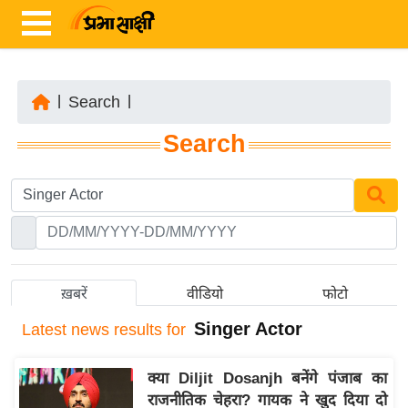
|
Search
|
ता
Search
ज़ा
ख
ब
र
रा
ष्ट्री
ख़बरें
वीडियो
फोटो
य
Singer Actor
Latest
news results for
अं
त
क्या Diljit Dosanjh बनेंगे पंजाब का
र्रा
राजनीतिक चेहरा? गायक ने खुद दिया दो
ष्ट्री