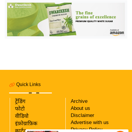
य
ब
ज
ट
खे
ल
क्रि
के
ट
I
P
Quick Links
L
2
ट्रेंडिंग
Archive
0
About us
फोटो
2
Disclaimer
वीडियो
6
Advertise with us
इंफ़ोग्राफ़िक
Privacy Policy
कार्टून
क्रा