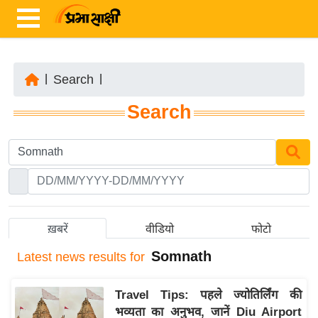
|
Search
|
ता
Search
ज़ा
ख
ब
र
रा
ष्ट्री
ख़बरें
वीडियो
फोटो
य
Somnath
Latest
news results for
अं
त
Travel Tips: पहले ज्योतिर्लिंग की
र्रा
भव्यता का अनुभव, जानें Diu Airport
ष्ट्री