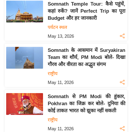
Somnath Temple Tour: कैसे पहुंचें,
इ
कहां रुकें? जानें Perfect Trip का पूरा
म
Budget और हर जानकारी
ई
पर्यटन स्थल
-
May 13, 2026
पे
प
Somnath के आसमान में Suryakiran
र
Team का शौर्य, PM Modi बोले- दिखा
मि
गौरव और वीरता का अद्भुत संगम
सा
राष्ट्रीय
ल
May 11, 2026
बे
Somnath से PM Modi की हुंकार,
मि
Pokhran का जिक्र कर बोले- दुनिया की
सा
कोई ताकत भारत को झुका नहीं सकती
ल
राष्ट्रीय
श
May 11, 2026