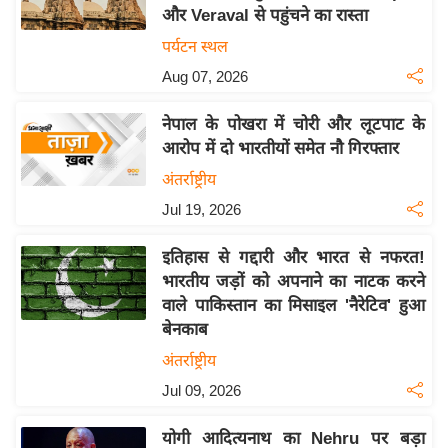
और Veraval से पहुंचने का रास्ता
य
पर्यटन स्थल
बि
Aug 07, 2026
ज़
ने
नेपाल के पोखरा में चोरी और लूटपाट के
स
आरोप में दो भारतीयों समेत नौ गिरफ्तार
उ
अंतर्राष्ट्रीय
द्यो
Jul 19, 2026
ग
ज
इतिहास से गद्दारी और भारत से नफरत!
ग
भारतीय जड़ों को अपनाने का नाटक करने
त
वाले पाकिस्तान का मिसाइल 'नैरेटिव' हुआ
वि
बेनकाब
शे
अंतर्राष्ट्रीय
ष
Jul 09, 2026
ज्ञ
रा
योगी आदित्यनाथ का Nehru पर बड़ा