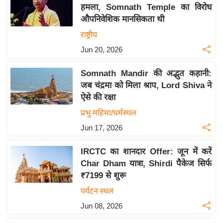
य
हमला, Somnath Temple का विरोध
ब
औपनिवेशिक मानसिकता थी
ज
राष्ट्रीय
ट
Jun 20, 2026
खे
ल
Somnath Mandir की अद्भुत कहानी:
जब चंद्रमा को मिला श्राप, Lord Shiva ने
क्रि
ऐसे की रक्षा
के
प्रभु महिमा/धर्मस्थल
ट
Jun 17, 2026
I
P
IRCTC का शानदार Offer: जून में करें
L
Char Dham यात्रा, Shirdi पैकेज सिर्फ
2
₹7199 से शुरू
0
पर्यटन स्थल
2
Jun 08, 2026
6
क्रा