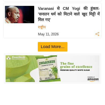
ख्सि
य
Varanasi से CM Yogi की हुंकार-
त
'सनातन धर्म को मिटाने वाले खुद मिट्टी में
मिल गए'
यं
ग
राष्ट्रीय
इं
May 11, 2026
डि
या
Load More...
सा
हि
त्य
ज
ग
त
ऑ
टो
व