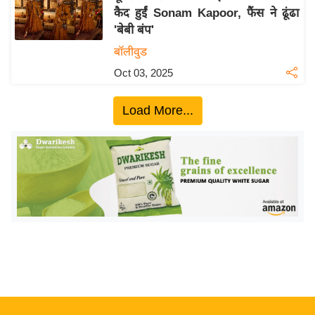
कैद हुईं Sonam Kapoor, फैंस ने ढूंढा
य
'बेबी बंप'
बि
बॉलीवुड
ज़
Oct 03, 2025
ने
स
Load More...
उ
द्यो
ग
ज
ग
त
वि
शे
ष
ज्ञ
रा