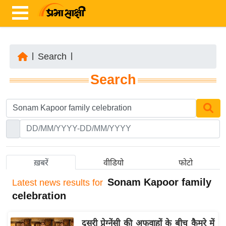
|
Search
|
ता
Search
ज़ा
ख
ब
र
रा
ष्ट्री
ख़बरें
वीडियो
फोटो
य
Sonam Kapoor family
Latest
news results for
अं
celebration
त
र्रा
दूसरी प्रेग्नेंसी की अफवाहों के बीच कैमरे में
ष्ट्री