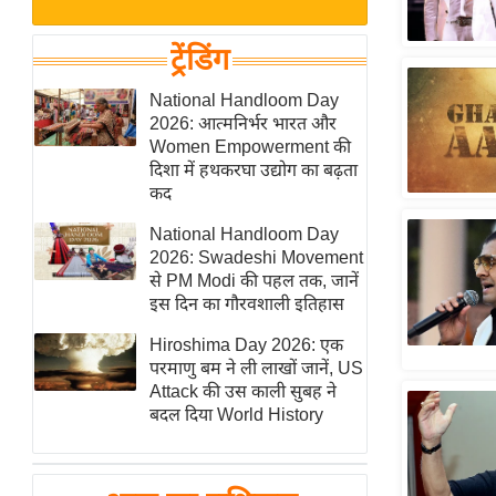
बजट
Hindi
खेल
News
ट्रेंडिंग
क्रिकेट
Hindi
National Handloom Day
IPL
2026: आत्मनिर्भर भारत और
Videos
2026
Women Empowerment की
क्राइम
दिशा में हथकरघा उद्योग का बढ़ता
कद
ई-पेपर
National Handloom Day
मिसाल बेमिसाल
2026: Swadeshi Movement
शख्सियत
से PM Modi की पहल तक, जानें
यंग इंडिया
इस दिन का गौरवशाली इतिहास
साहित्य जगत
Hiroshima Day 2026: एक
परमाणु बम ने ली लाखों जानें, US
ऑटो वर्ल्ड
Attack की उस काली सुबह ने
न्यूज ब्रीफ
बदल दिया World History
मनोरंजन जगत
बॉलीवुड