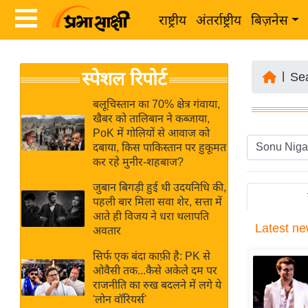
राष्ट्रीय
अंतर्राष्ट्रीय
बिज़नेस
Latest
ता
स्पेशल रिपोर्ट
News
|
Se
ज़ा
in
ख
बलूचिस्तान का 70% क्षेत्र गंवाया,
Hindi
खैबर को तालिबान ने कब्जाया,
ब
PoK में गोलियों से आवाज को
र
दबाया, किस पाकिस्तान पर हुकूमत
Hindi
कर रहे मुनीर-शहबाज?
राष्ट्रीय
News
अंतर्राष्ट्रीय
जुबान बिगड़ी हुई थी उदयनिधि की,
Live
पहली बार मिला सवा शेर, सत्ता में
बिज़नेस
आते ही विजय ने धरा थलापति
Latest
ne
उद्योग
अवतार
Breaking
जगत
News in
सिर्फ एक बंदा काफ़ी है: PK से
विशेषज्ञ
ओवैसी तक...कैसे अकेले दम पर
Hindi
राजनीति का रुख बदलने में लगे ये
राय
'लोन वॉरियर्स'