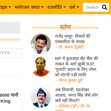
टाइल
मनोरंजन जगत
राजनीति
धर्म
स्तंभ
राजेंद्र माथुर- विचारों की
पत्रकारिता के नायक
~ प्रो. संजय द्विवेदी
MP में कुशवाहा वोट बैंक की
ताकत के आगे झुकी BJP,
'गुलाटी' बयान के लिए तोमर
ो
को मांगनी पड़ी माफी
~ नीरज कुमार दुबे
अब शिवाजी, चंद्रशेखर
6000 गानों
आज़ाद, भगत सिंह जैसे लोग
क्यों नहीं मिलते?
 King
~ प्रोफ़ेसर (डॉ.) डी. के.