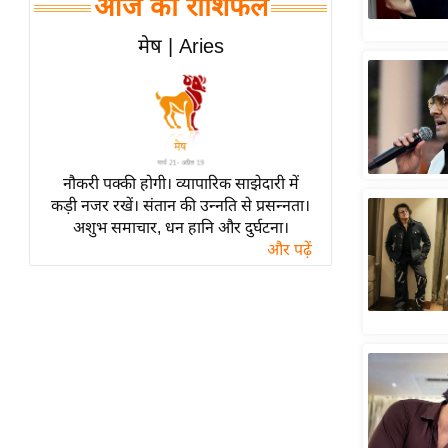
आज का राशिफल
हॉलीवुड
फिल्म समीक्षा
मेष | Aries
Breaking
News
लाइफस्टाइल
टेक्नॉलॉजी
नौकरी पक्की होगी। व्यापारिक साझेदारी में
ब्यूटी/फैशन
कड़ी नजर रखें। संतान की उन्नति से प्रसन्नता।
घरेलू नुस्खे
अशुभ समाचार, धन हानि और दुर्घटना।
और पढ़ें
पर्यटन स्थल
फिटनेस मंत्रा
रिलेशनशिप
राजनीति
विश्लेषण
समसामयिक
मातृभूमि