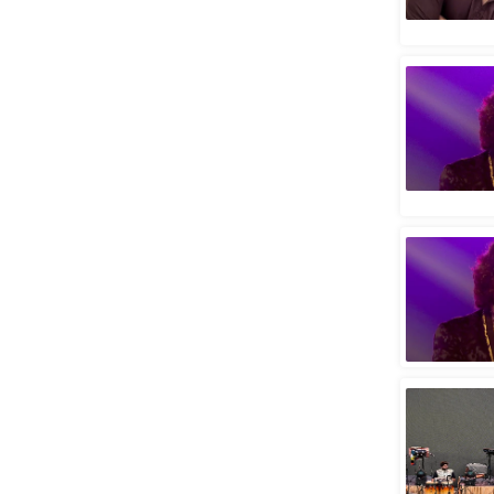
स्तंभ
एम.
आर.
आई.
चाय पर
समीक्षा
धर्म
ज्योतिष
प्रभु
महिमा/
धर्मस्थल
व्रत
त्योहार
राशिफल
विशेष