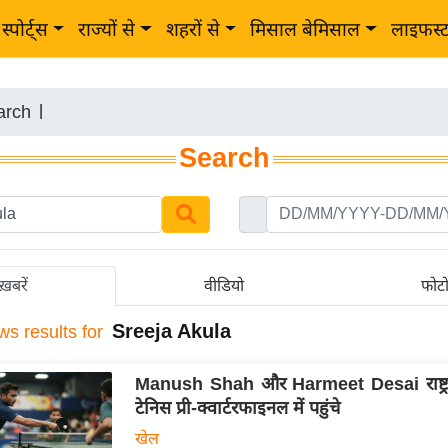
स्पोर्ट्स
राज्यों से
शहरों से
मिसाल बेमिसाल
लाइफस्
arch
|
Search
ख़बरें
वीडियो
फोट
Sreeja Akula
ws results for
Manush Shah और Harmeet Desai राष्ट्र
टेनिस प्री-क्वार्टरफाइनल में पहुंचे
खेल