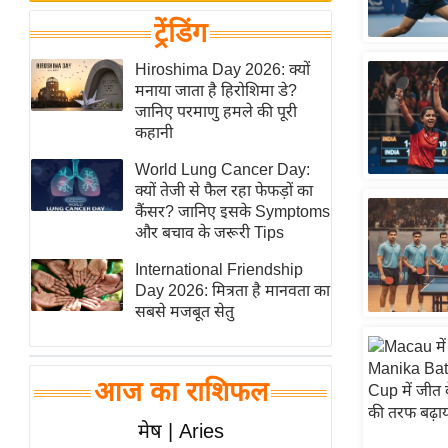
बजट
Hindi
ट्रेंडिंग
खेल
News
क्रिकेट
Hiroshima Day 2026: क्यों
Hindi
मनाया जाता है हिरोशिमा डे?
IPL
जानिए परमाणु हमले की पूरी
Videos
2026
कहानी
क्राइम
World Lung Cancer Day:
ई-पेपर
क्यों तेजी से फैल रहा फेफड़ों का
कैंसर? जानिए इसके Symptoms
मिसाल बेमिसाल
और बचाव के जरूरी Tips
शख्सियत
International Friendship
यंग इंडिया
Day 2026: मित्रता है मानवता का
साहित्य जगत
सबसे मजबूत सेतु
ऑटो वर्ल्ड
न्यूज ब्रीफ
आज का राशिफल
मनोरंजन जगत
मेष | Aries
बॉलीवुड