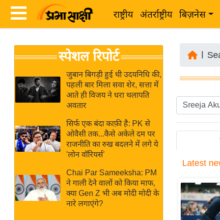
राष्ट्रीय
अंतर्राष्ट्रीय
बिज़नेस
Latest
ता
स्पेशल रिपोर्ट
News
|
Se
ज़ा
in
ख
जुबान बिगड़ी हुई थी उदयनिधि की,
Hindi
पहली बार मिला सवा शेर, सत्ता में
ब
आते ही विजय ने धरा थलापति
र
अवतार
Hindi
राष्ट्रीय
सिर्फ एक बंदा काफ़ी है: PK से
News
अंतर्राष्ट्रीय
ओवैसी तक...कैसे अकेले दम पर
Live
राजनीति का रुख बदलने में लगे ये
बिज़नेस
'लोन वॉरियर्स'
Latest
ne
उद्योग
Breaking
Chai Par Sameeksha: PM
जगत
News in
ने गाली देने वालों को किया माफ,
विशेषज्ञ
क्या Gen Z भी अब मोदी मोदी के
Hindi
नारे लगाएंगे?
राय