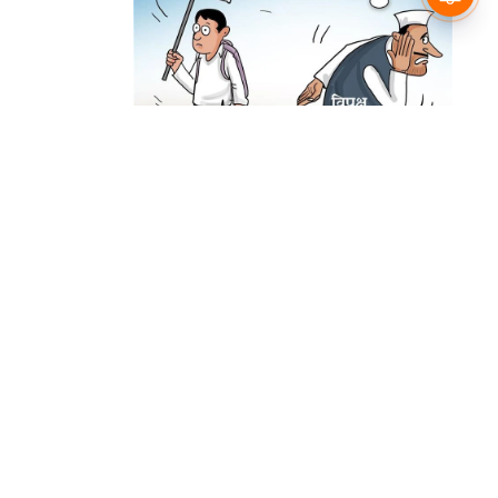
हमसे सम्पर्क करें
प्रथम तल, 12-अजीत सिंह हाउस,
डीडीए कॉम्पलेक्स, युसूफ सराय,
नई दिल्ली-110049
दूरभाषः- 011-26866034
ईमेल-
edit@prabhasakshi.com
Contact Editor