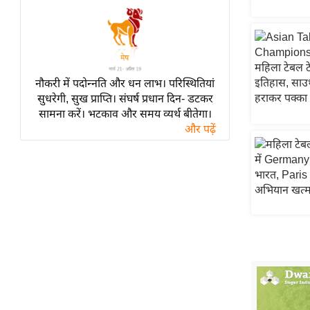
हॉलीवुड
फिल्म समीक्षा
Breaking
News
नौकरी में पदोन्नति और धन लाभ। परिस्थितियां
लाइफस्टाइल
सुधरेगी, सुख प्राप्ति। संघर्ष प्रधान दिन- डटकर
टेक्नॉलॉजी
सामना करें। भटकाव और समय व्यर्थ बीतेगा।
और पढ़ें
ब्यूटी/फैशन
घरेलू नुस्खे
पर्यटन स्थल
फिटनेस मंत्रा
रिलेशनशिप
राजनीति
विश्लेषण
समसामयिक
मातृभूमि