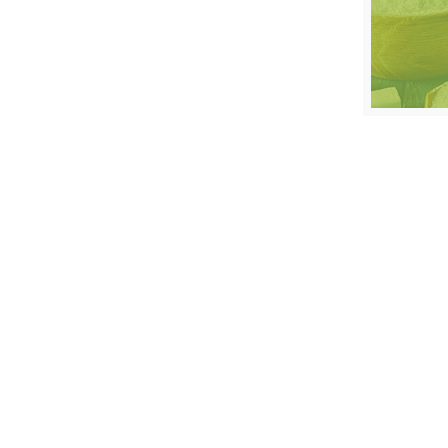
स्तंभ
एम.
आर.
आई.
चाय पर
समीक्षा
धर्म
ज्योतिष
प्रभु
महिमा/
धर्मस्थल
व्रत
त्योहार
राशिफल
विशेष