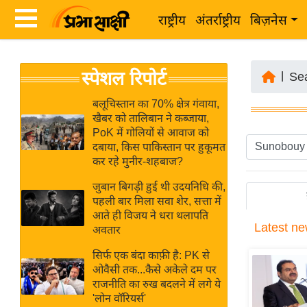
राष्ट्रीय
अंतर्राष्ट्रीय
बिज़नेस
Latest
ता
स्पेशल रिपोर्ट
News
|
Se
ज़ा
in
ख
बलूचिस्तान का 70% क्षेत्र गंवाया,
Hindi
खैबर को तालिबान ने कब्जाया,
ब
PoK में गोलियों से आवाज को
र
दबाया, किस पाकिस्तान पर हुकूमत
Hindi
कर रहे मुनीर-शहबाज?
राष्ट्रीय
News
अंतर्राष्ट्रीय
जुबान बिगड़ी हुई थी उदयनिधि की,
Live
पहली बार मिला सवा शेर, सत्ता में
बिज़नेस
आते ही विजय ने धरा थलापति
Latest
ne
उद्योग
अवतार
Breaking
जगत
News in
सिर्फ एक बंदा काफ़ी है: PK से
विशेषज्ञ
ओवैसी तक...कैसे अकेले दम पर
Hindi
राजनीति का रुख बदलने में लगे ये
राय
'लोन वॉरियर्स'