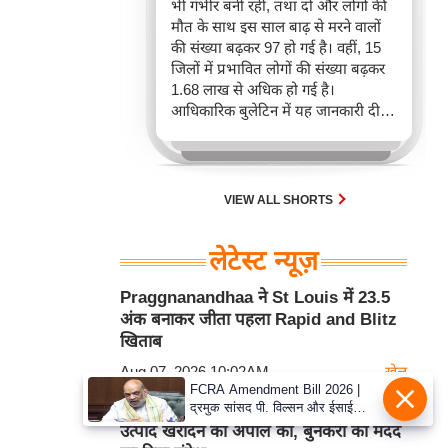
भी गंभीर बनी रही, तथा दो और लोगों की
मौत के साथ इस साल बाढ़ से मरने वालों
की संख्या बढ़कर 97 हो गई है। वहीं, 15
जिलों में प्रभावित लोगों की संख्या बढ़कर
1.68 लाख से अधिक हो गई है।
आधिकारिक बुलेटिन में यह जानकारी दी
गई।
VIEW ALL SHORTS
लेटेस्ट न्यूज़
Praggnanandhaa ने St Louis में 23.5
अंक बनाकर जीता पहला Rapid and Blitz
खिताब
Aug 07, 2026 10:02AM
खेल
FCRA Amendment Bill 2026 |
द्रमुक सांसद पी. विल्सन और ईसाई
PM Modi ने Handloom Day पर हथकरघा
नेताओं ने गृह मंत्री अमित शाह से की
उत्पाद खरीदने की अपील की, बुनकरों की मदद
मुलाकात, कानून वापस लेने की मांग