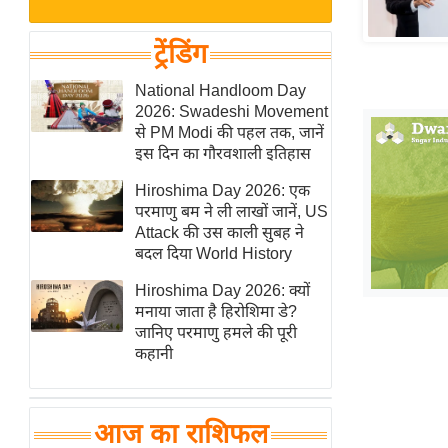
बजट
Hindi
खेल
News
ट्रेंडिंग
क्रिकेट
Hindi
National Handloom Day
IPL
2026: Swadeshi Movement
Videos
2026
से PM Modi की पहल तक, जानें
क्राइम
इस दिन का गौरवशाली इतिहास
ई-पेपर
Hiroshima Day 2026: एक
परमाणु बम ने ली लाखों जानें, US
मिसाल बेमिसाल
Attack की उस काली सुबह ने
शख्सियत
बदल दिया World History
यंग इंडिया
Hiroshima Day 2026: क्यों
साहित्य जगत
मनाया जाता है हिरोशिमा डे?
जानिए परमाणु हमले की पूरी
ऑटो वर्ल्ड
कहानी
न्यूज ब्रीफ
मनोरंजन जगत
आज का राशिफल
बॉलीवुड