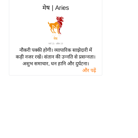
हॉलीवुड
मेष | Aries
फिल्म समीक्षा
Breaking
News
लाइफस्टाइल
नौकरी पक्की होगी। व्यापारिक साझेदारी में
टेक्नॉलॉजी
कड़ी नजर रखें। संतान की उन्नति से प्रसन्नता।
ब्यूटी/फैशन
अशुभ समाचार, धन हानि और दुर्घटना।
घरेलू नुस्खे
और पढ़ें
पर्यटन स्थल
फिटनेस मंत्रा
रिलेशनशिप
राजनीति
विश्लेषण
समसामयिक
मातृभूमि