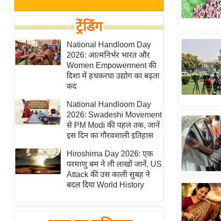
बजट
Hindi
खेल
News
ट्रेंडिंग
क्रिकेट
Hindi
National Handloom Day
IPL
2026: आत्मनिर्भर भारत और
Videos
2026
Women Empowerment की
क्राइम
दिशा में हथकरघा उद्योग का बढ़ता
कद
ई-पेपर
National Handloom Day
मिसाल बेमिसाल
2026: Swadeshi Movement
शख्सियत
से PM Modi की पहल तक, जानें
यंग इंडिया
इस दिन का गौरवशाली इतिहास
साहित्य जगत
Hiroshima Day 2026: एक
परमाणु बम ने ली लाखों जानें, US
ऑटो वर्ल्ड
Attack की उस काली सुबह ने
न्यूज ब्रीफ
बदल दिया World History
मनोरंजन जगत
बॉलीवुड