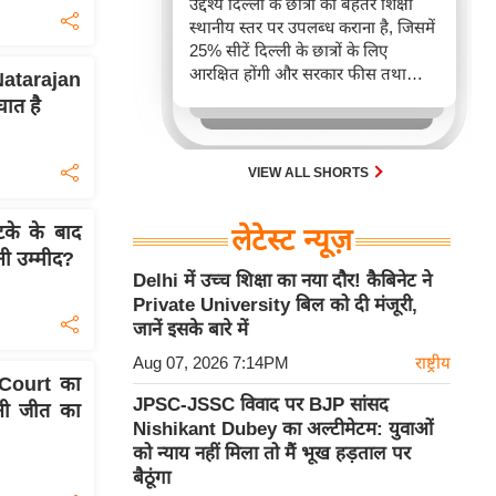
उद्देश्य दिल्ली के छात्रों को बेहतर शिक्षा
स्थानीय स्तर पर उपलब्ध कराना है, जिसमें
25% सीटें दिल्ली के छात्रों के लिए
आरक्षित होंगी और सरकार फीस तथा
Natarajan
गुणवत्ता पर कड़ी निगरानी रखेगी। यह
ात है
कदम एनईपी 2020 के तहत दिल्ली में
शिक्षा के विस्तार का मार्ग प्रशस्त करेगा।
VIEW ALL SHORTS
के के बाद
लेटेस्ट न्यूज़
 उम्मीद?
Delhi में उच्च शिक्षा का नया दौर! कैबिनेट ने
Private University बिल को दी मंजूरी,
जानें इसके बारे में
Aug 07, 2026 7:14PM
राष्ट्रीय
Court का
JPSC-JSSC विवाद पर BJP सांसद
नी जीत का
Nishikant Dubey का अल्टीमेटम: युवाओं
को न्याय नहीं मिला तो मैं भूख हड़ताल पर
बैठूंगा