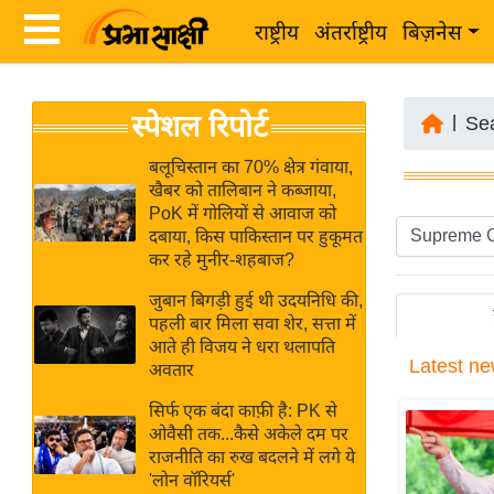
राष्ट्रीय
अंतर्राष्ट्रीय
बिज़नेस
Latest
ता
स्पेशल रिपोर्ट
News
|
Se
ज़ा
in
ख
बलूचिस्तान का 70% क्षेत्र गंवाया,
Hindi
खैबर को तालिबान ने कब्जाया,
ब
PoK में गोलियों से आवाज को
र
दबाया, किस पाकिस्तान पर हुकूमत
Hindi
कर रहे मुनीर-शहबाज?
राष्ट्रीय
News
अंतर्राष्ट्रीय
जुबान बिगड़ी हुई थी उदयनिधि की,
Live
पहली बार मिला सवा शेर, सत्ता में
बिज़नेस
आते ही विजय ने धरा थलापति
Latest
ne
उद्योग
अवतार
Breaking
जगत
News in
सिर्फ एक बंदा काफ़ी है: PK से
विशेषज्ञ
ओवैसी तक...कैसे अकेले दम पर
Hindi
राजनीति का रुख बदलने में लगे ये
राय
'लोन वॉरियर्स'