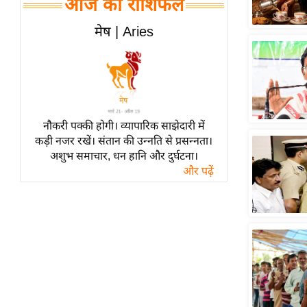
आज का राशिफल
हॉलीवुड
फिल्म समीक्षा
मेष | Aries
Breaking
News
लाइफस्टाइल
टेक्नॉलॉजी
नौकरी पक्की होगी। व्यापारिक साझेदारी में
ब्यूटी/फैशन
कड़ी नजर रखें। संतान की उन्नति से प्रसन्नता।
घरेलू नुस्खे
अशुभ समाचार, धन हानि और दुर्घटना।
और पढ़ें
पर्यटन स्थल
फिटनेस मंत्रा
रिलेशनशिप
राजनीति
विश्लेषण
समसामयिक
मातृभूमि