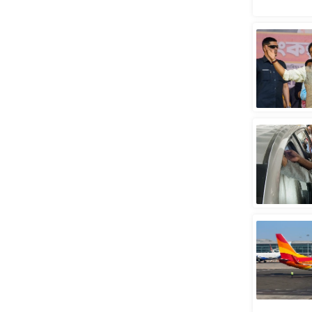
स्तंभ
एम.
आर.
आई.
चाय पर
समीक्षा
धर्म
ज्योतिष
प्रभु
महिमा/
धर्मस्थल
व्रत
त्योहार
राशिफल
विशेष