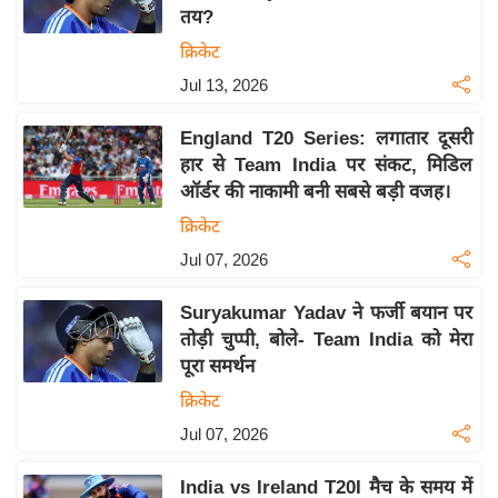
तय?
य
क्रिकेट
बि
Jul 13, 2026
ज़
ने
England T20 Series: लगातार दूसरी
स
हार से Team India पर संकट, मिडिल
उ
ऑर्डर की नाकामी बनी सबसे बड़ी वजह।
द्यो
क्रिकेट
ग
Jul 07, 2026
ज
ग
Suryakumar Yadav ने फर्जी बयान पर
त
तोड़ी चुप्पी, बोले- Team India को मेरा
वि
पूरा समर्थन
शे
क्रिकेट
ष
Jul 07, 2026
ज्ञ
रा
India vs Ireland T20I मैच के समय में