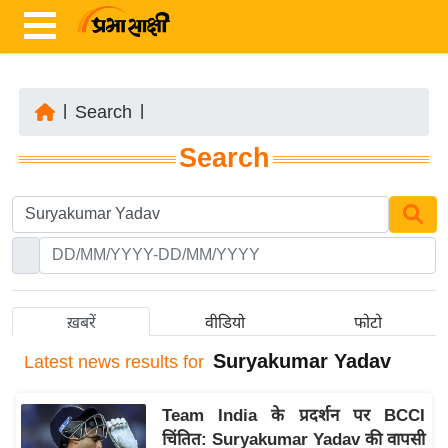
|
Search
|
ता
Search
ज़ा
ख
ब
र
रा
ष्ट्री
ख़बरें
वीडियो
फोटो
य
Suryakumar Yadav
Latest
news results for
अं
त
Team India के प्रदर्शन पर BCCI
र्रा
चिंतित: Suryakumar Yadav की वापसी
ष्ट्री