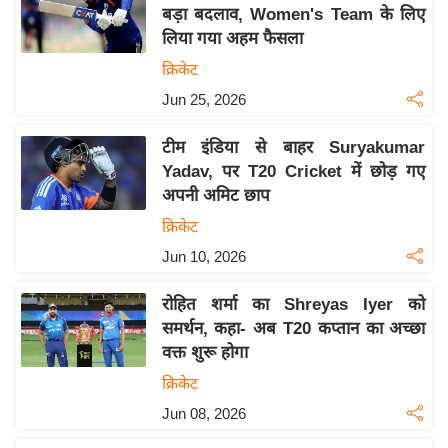
य
बड़ा बदलाव, Women's Team के लिए
ब
लिया गया अहम फैसला
ज
क्रिकेट
ट
Jun 25, 2026
खे
ल
टीम इंडिया से बाहर Suryakumar
Yadav, पर T20 Cricket में छोड़ गए
क्रि
अपनी अमिट छाप
के
क्रिकेट
ट
Jun 10, 2026
I
P
रोहित शर्मा का Shreyas Iyer को
L
समर्थन, कहा- अब T20 कप्तान का अच्छा
2
वक्त शुरू होगा
0
क्रिकेट
2
Jun 08, 2026
6
क्रा