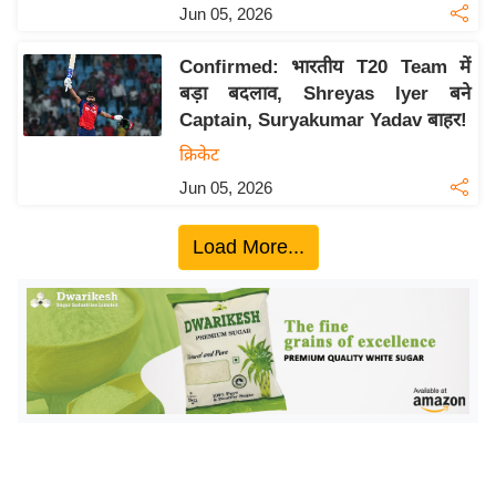
ख्सि
Jun 05, 2026
य
त
Confirmed: भारतीय T20 Team में
बड़ा बदलाव, Shreyas Iyer बने
यं
Captain, Suryakumar Yadav बाहर!
ग
क्रिकेट
इं
डि
Jun 05, 2026
या
Load More...
सा
हि
त्य
ज
ग
त
ऑ
टो
व