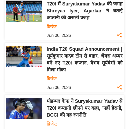
T20I में Suryakumar Yadav की जगह
इ
Shreyas Iyer, Agarkar ने बताई
म
कप्तानी की असली वजह
ई
क्रिकेट
-
Jun 06, 2026
पे
प
India T20 Squad Announcement |
र
सूर्यकुमार यादव टीम से बाहर, श्रेयस अय्यर
मि
बने नए T20I कप्तान, वैभव सूर्यवंशी को
सा
मिला मौका
ल
क्रिकेट
Jun 06, 2026
बे
मि
मोहम्मद कैफ ने Suryakumar Yadav से
सा
T20I कप्तानी छीनने पर कहा, 'नहीं हैरानी,
ल
BCCI की यह रणनीति'
श
क्रिकेट