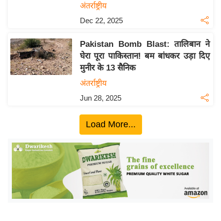
य
अंतर्राष्ट्रीय
ब
Dec 22, 2025
ज
ट
Pakistan Bomb Blast: तालिबान ने
घेरा पूरा पाकिस्तान! बम बांधकर उड़ा दिए
खे
मुनीर के 13 सैनिक
ल
अंतर्राष्ट्रीय
क्रि
Jun 28, 2025
के
ट
Load More...
I
P
L
2
0
2
6
क्रा