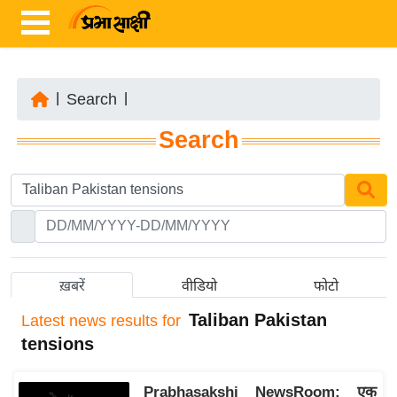
|
Search
|
ता
Search
ज़ा
ख
ब
र
रा
ष्ट्री
ख़बरें
वीडियो
फोटो
य
Taliban Pakistan
Latest
news results for
अं
tensions
त
र्रा
Prabhasakshi NewsRoom: एक
ष्ट्री