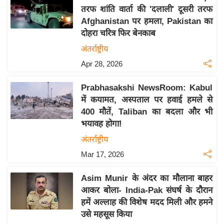
तरफ शांति वार्ता की 'दलाली' दूसरी तरफ
य
Afghanistan पर हमला, Pakistan का
बि
दोहरा चरित्र फिर बेनकाब
ज़
अंतर्राष्ट्रीय
ने
Apr 28, 2026
स
उ
Prabhasakshi NewsRoom: Kabul
द्यो
में कयामत, अस्पताल पर हवाई हमले से
ग
400 मौतें, Taliban का बदला और भी
ज
भयावह होगा!
ग
अंतर्राष्ट्रीय
त
Mar 17, 2026
वि
शे
Asim Munir के अंदर का मौलाना बाहर
ष
आकर बोला- India-Pak संघर्ष के दौरान
ज्ञ
हमें अल्लाह की विशेष मदद मिली और हमने
रा
उसे महसूस किया