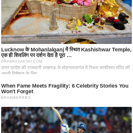
ति
ष
प्र
भु
म
हि
मा
/
ध
र्म
स्थ
ल
व्र
त
त्यो
हा
र