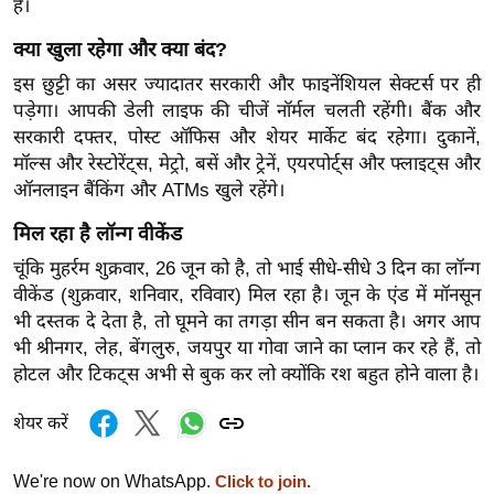
है।
ख्सि
य
क्या खुला रहेगा और क्या बंद?
त
इस छुट्टी का असर ज्यादातर सरकारी और फाइनेंशियल सेक्टर्स पर ही
यं
पड़ेगा। आपकी डेली लाइफ की चीजें नॉर्मल चलती रहेंगी। बैंक और
ग
सरकारी दफ्तर, पोस्ट ऑफिस और शेयर मार्केट बंद रहेगा। दुकानें,
इं
मॉल्स और रेस्टोरेंट्स, मेट्रो, बसें और ट्रेनें, एयरपोर्ट्स और फ्लाइट्स और
डि
ऑनलाइन बैंकिंग और ATMs खुले रहेंगे।
या
मिल रहा है लॉन्ग वीकेंड
सा
चूंकि मुहर्रम शुक्रवार, 26 जून को है, तो भाई सीधे-सीधे 3 दिन का लॉन्ग
हि
वीकेंड (शुक्रवार, शनिवार, रविवार) मिल रहा है। जून के एंड में मॉनसून
त्य
भी दस्तक दे देता है, तो घूमने का तगड़ा सीन बन सकता है। अगर आप
ज
भी श्रीनगर, लेह, बेंगलुरु, जयपुर या गोवा जाने का प्लान कर रहे हैं, तो
ग
होटल और टिकट्स अभी से बुक कर लो क्योंकि रश बहुत होने वाला है।
त
शेयर करें
ऑ
टो
We're now on WhatsApp.
Click to join.
व