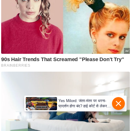
e
r
t
i
s
e
P
r
i
v
a
c
y
P
Yes Milord: जंतर-मंतर पर धरना-
प्रदर्शन होगा बंद? हाई कोर्ट से लेकर
o
सुप्रीम कोर्ट तक में क्या नई बहस छिड़
l
गई
i