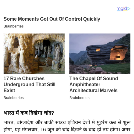
य
ब
ज
ट
खे
ल
क्रि
के
ट
I
P
L
2
0
भारत में कब दिखेगा चांद?
2
भारत, बांग्लादेश और बाकी साउथ एशियन देशों में मुहर्रम कब से शुरू
6
होगा, यह मंगलवार, 16 जून को चांद दिखने के बाद ही तय होगा। अगर
क्रा