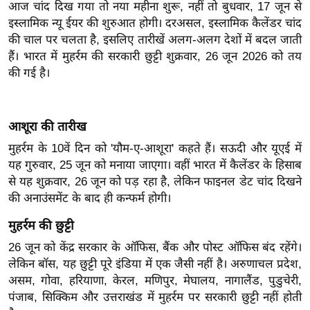
आज चांद दिख गया तो नया महीना शुरू, नहीं तो बुधवार, 17 जून से
इ
इस्लामिक न्यू ईयर की शुरुआत होगी। दरअसल, इस्लामिक कैलेंडर चांद
म
की चाल पर चलता है, इसलिए तारीखें अलग-अलग देशों में बदल जाती
हैं। भारत में मुहर्रम की सरकारी छुट्टी शुक्रवार, 26 जून 2026 को तय
ई
की गई है।
-
पे
प
आशूरा की तारीख
र
मुहर्रम के 10वें दिन को 'यौम-ए-आशूरा' कहते हैं। सऊदी और यूएई में
मि
यह गुरुवार, 25 जून को मनाया जाएगा। वहीं भारत में कैलेंडर के हिसाब
सा
से यह शुक्रवार, 26 जून को पड़ रहा है, लेकिन फाइनल डेट चांद दिखने
ल
की अनाउंसमेंट के बाद ही कन्फर्म होगी।
बे
मुहर्रम की छुट्टी
मि
26 जून को केंद्र सरकार के ऑफिस, बैंक और पोस्ट ऑफिस बंद रहेंगे।
सा
लेकिन बॉस, यह छुट्टी पूरे इंडिया में एक जैसी नहीं है। अरुणाचल प्रदेश,
ल
असम, गोवा, हरियाणा, केरल, मणिपुर, मेघालय, नागालैंड, पुडुचेरी,
पंजाब, सिक्किम और उत्तराखंड में मुहर्रम पर सरकारी छुट्टी नहीं होती
श