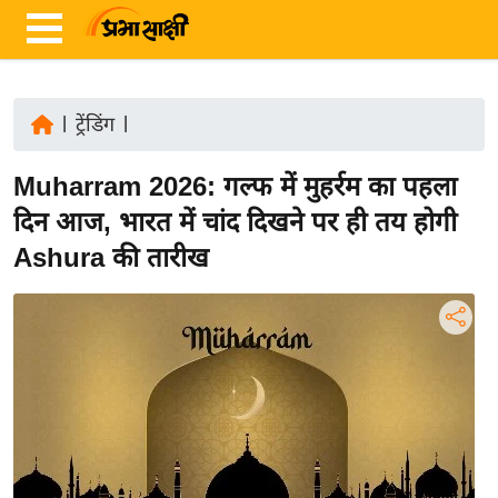
|
ट्रेंडिंग
|
ता
Muharram 2026: गल्फ में मुहर्रम का पहला
ज़ा
ख
दिन आज, भारत में चांद दिखने पर ही तय होगी
ब
Ashura की तारीख
र
रा
ष्ट्री
य
अं
त
र्रा
ष्ट्री