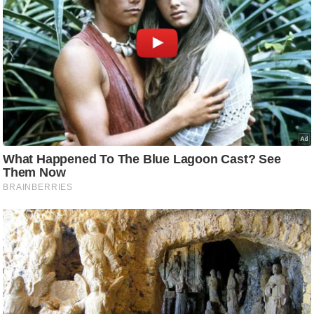
ड
हॉ
ली
वु
ड
फि
ल्म
स
मी
क्षा
B
r
e
a
k
i
n