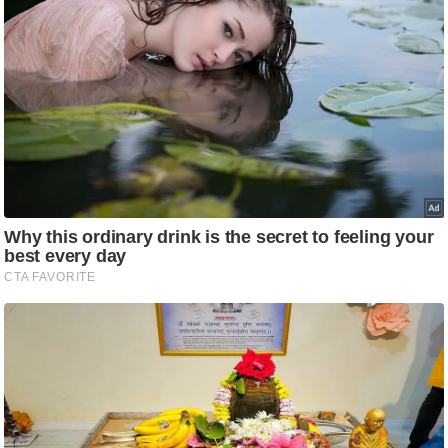
आ
र
.
आ
ई
.
चा
य
प
र
स
मी
क्षा
ध
र्म
ज्यो