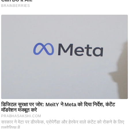
ट
ने
स
मं
त्रा
रि
ले
श
न
शि
प
रा
ज
नी
ति
वि
श्ले