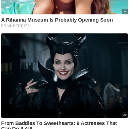
/
फै
श
न
घ
रे
लू
नु
स्खे
प
र्य
ट
न
स्थ
ल
फि