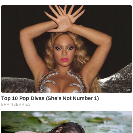
ष
ण
स
म
सा
म
यि
क
मा
तृ
भू
मि
स्तं
भ
ए
म
.