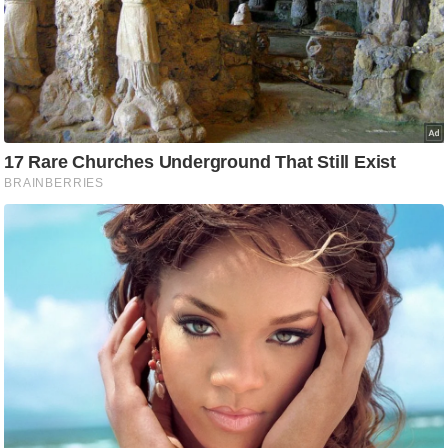
g
N
e
w
s
ला
इ
फ
स्टा
इ
ल
टे
क्नॉ
लॉ
जी
ब्यू
टी