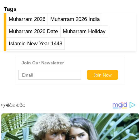
र्ल्ड
Tags
न्यू
Muharram 2026
Muharram 2026 India
ज
ब्री
Muharram 2026 Date
Muharram Holiday
फ
Islamic New Year 1448
म
नो
रं
ज
न
ज
ग
त
बॉ
ली
वु