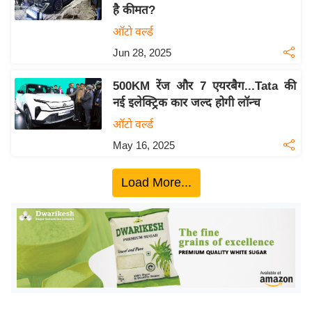
य
है कीमत?
ब
ऑटो वर्ल्ड
ज
Jun 28, 2025
ट
खे
500KM रेंज और 7 एयरबैग...Tata की
ल
नई इलेक्ट्रिक कार जल्द होगी लॉन्च
क्रि
ऑटो वर्ल्ड
के
May 16, 2025
ट
I
Load More...
P
L
2
0
2
6
क्रा