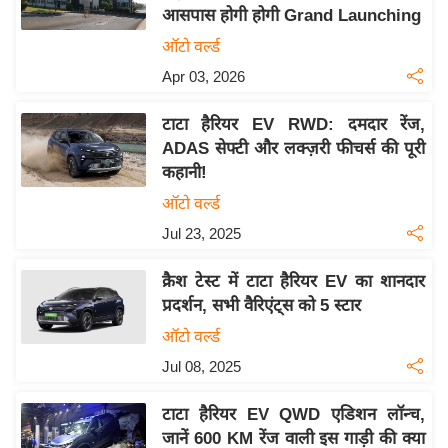
आसपास होगी होगी Grand Launching
य
ऑटो वर्ल्ड
बि
Apr 03, 2026
ज़
ने
टाटा हैरियर EV RWD: दमदार रेंज,
स
ADAS सेफ्टी और लक्ज़री फीचर्स की पूरी
उ
कहानी!
द्यो
ऑटो वर्ल्ड
ग
Jul 23, 2025
ज
ग
क्रैश टेस्ट में टाटा हैरियर EV का शानदार
त
प्रदर्शन, सभी वैरिएंट्स को 5 स्टार
वि
ऑटो वर्ल्ड
शे
Jul 08, 2025
ष
ज्ञ
टाटा हैरियर EV QWD एडिशन लॉन्च,
रा
जानें 600 KM रेंज वाली इस गाड़ी की क्या