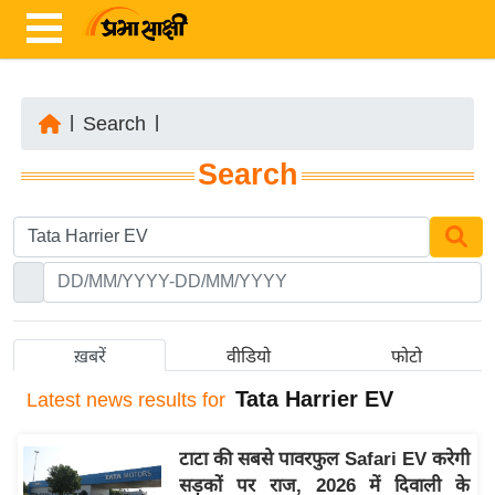
|
Search
|
ता
Search
ज़ा
ख
ब
र
रा
ष्ट्री
ख़बरें
वीडियो
फोटो
य
Tata Harrier EV
Latest
news results for
अं
त
टाटा की सबसे पावरफुल Safari EV करेगी
र्रा
सड़कों पर राज, 2026 में दिवाली के
ष्ट्री