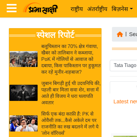
राष्ट्रीय
अंतर्राष्ट्रीय
बिज़नेस
Latest
ता
स्पेशल रिपोर्ट
News
|
Se
ज़ा
in
ख
बलूचिस्तान का 70% क्षेत्र गंवाया,
Hindi
खैबर को तालिबान ने कब्जाया,
ब
PoK में गोलियों से आवाज को
र
दबाया, किस पाकिस्तान पर हुकूमत
Hindi
कर रहे मुनीर-शहबाज?
राष्ट्रीय
News
अंतर्राष्ट्रीय
जुबान बिगड़ी हुई थी उदयनिधि की,
Live
पहली बार मिला सवा शेर, सत्ता में
बिज़नेस
आते ही विजय ने धरा थलापति
Latest
ne
उद्योग
अवतार
Breaking
जगत
News in
सिर्फ एक बंदा काफ़ी है: PK से
विशेषज्ञ
ओवैसी तक...कैसे अकेले दम पर
Hindi
राजनीति का रुख बदलने में लगे ये
राय
'लोन वॉरियर्स'