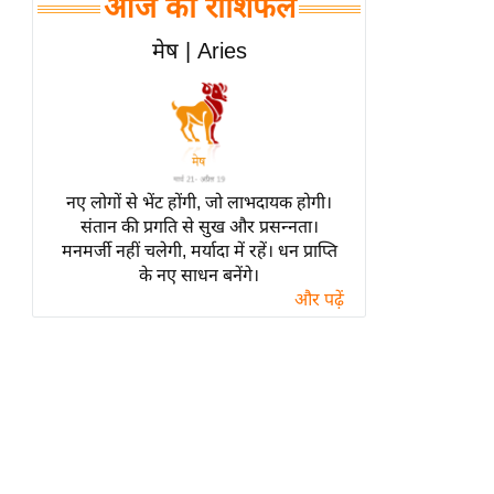
आज का राशिफल
हॉलीवुड
फिल्म समीक्षा
मेष | Aries
Breaking
News
लाइफस्टाइल
टेक्नॉलॉजी
नए लोगों से भेंट होंगी, जो लाभदायक होगी।
ब्यूटी/फैशन
संतान की प्रगति से सुख और प्रसन्नता।
घरेलू नुस्खे
मनमर्जी नहीं चलेगी, मर्यादा में रहें। धन प्राप्ति
के नए साधन बनेंगे।
पर्यटन स्थल
और पढ़ें
फिटनेस मंत्रा
रिलेशनशिप
राजनीति
विश्लेषण
समसामयिक
मातृभूमि