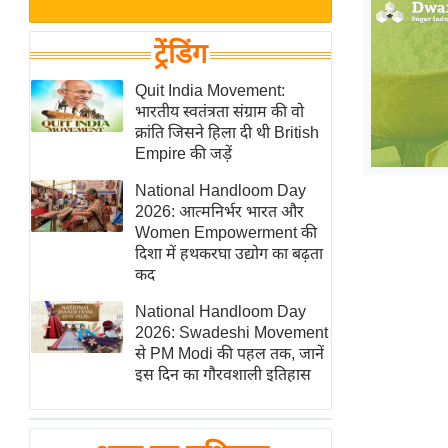
बजट
Hindi
खेल
News
ट्रेंडिंग
क्रिकेट
Hindi
Quit India Movement:
IPL
भारतीय स्वतंत्रता संग्राम की वो
Videos
2026
क्रांति जिसने हिला दी थी British
क्राइम
Empire की जड़ें
ई-पेपर
National Handloom Day
2026: आत्मनिर्भर भारत और
मिसाल बेमिसाल
Women Empowerment की
शख्सियत
दिशा में हथकरघा उद्योग का बढ़ता
यंग इंडिया
कद
साहित्य जगत
National Handloom Day
2026: Swadeshi Movement
ऑटो वर्ल्ड
से PM Modi की पहल तक, जानें
न्यूज ब्रीफ
इस दिन का गौरवशाली इतिहास
मनोरंजन जगत
बॉलीवुड