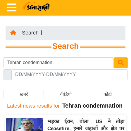
|
Search
|
ता
Search
ज़ा
ख
ब
र
रा
ष्ट्री
ख़बरें
वीडियो
फोटो
य
Tehran condemnation
Latest
news results for
अं
त
भड़का ईरान, बोला- US ने तोड़ा
र्रा
Ceasefire, हमारे जहाजों और क्षेत्र पर
ष्ट्री