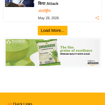
किया Attack
य
अंतर्राष्ट्रीय
बि
May 28, 2026
ज़
ने
Load More...
स
उ
द्यो
ग
ज
ग
त
वि
शे
ष
ज्ञ
रा
Quick Links