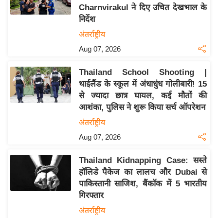
Charnvirakul ने दिए उचित देखभाल के
य
निर्देश
बि
अंतर्राष्ट्रीय
ज़
Aug 07, 2026
ने
स
Thailand School Shooting |
उ
थाईलैंड के स्कूल में अंधाधुंध गोलीबारी! 15
द्यो
से ज्यादा छात्र घायल, कई मौतों की
ग
आशंका, पुलिस ने शुरू किया सर्च ऑपरेशन
ज
अंतर्राष्ट्रीय
ग
Aug 07, 2026
त
वि
Thailand Kidnapping Case: सस्ते
शे
हॉलिडे पैकेज का लालच और Dubai से
ष
पाकिस्तानी साजिश, बैंकॉक में 5 भारतीय
ज्ञ
गिरफ्तार
रा
अंतर्राष्ट्रीय