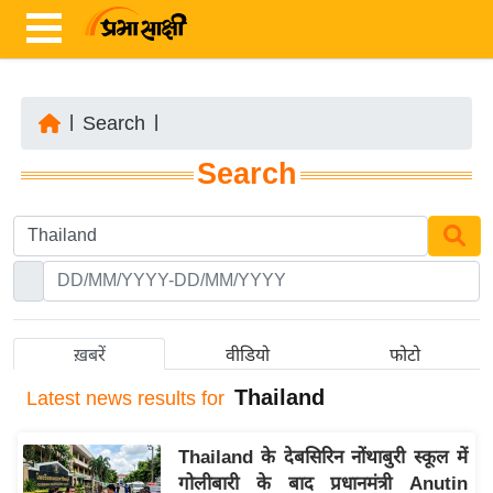
|
Search
|
ता
Search
ज़ा
ख
ब
र
रा
ष्ट्री
ख़बरें
वीडियो
फोटो
य
Thailand
Latest
news results for
अं
त
Thailand के देबसिरिन नोंथाबुरी स्कूल में
र्रा
गोलीबारी के बाद प्रधानमंत्री Anutin
ष्ट्री