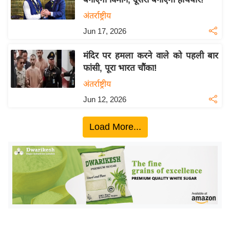
ख्सि
अंतर्राष्ट्रीय
य
त
Jun 17, 2026
यं
मंदिर पर हमला करने वाले को पहली बार
ग
फांसी, पूरा भारत चौंका!
इं
अंतर्राष्ट्रीय
डि
या
Jun 12, 2026
सा
Load More...
हि
त्य
ज
ग
त
ऑ
टो
व