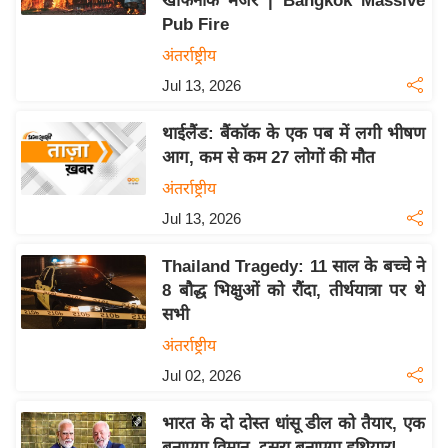
खौफनाक मंजर | Bangkok Massive
इ
Pub Fire
म
अंतर्राष्ट्रीय
ई
Jul 13, 2026
-
पे
थाईलैंड: बैंकॉक के एक पब में लगी भीषण
आग, कम से कम 27 लोगों की मौत
प
र
अंतर्राष्ट्रीय
मि
Jul 13, 2026
सा
Thailand Tragedy: 11 साल के बच्चे ने
ल
8 बौद्ध भिक्षुओं को रौंदा, तीर्थयात्रा पर थे
सभी
बे
मि
अंतर्राष्ट्रीय
सा
Jul 02, 2026
ल
भारत के दो दोस्त धांसू डील को तैयार, एक
श
बनाएगा विमान, दूसरा बनाएगा हथियार!