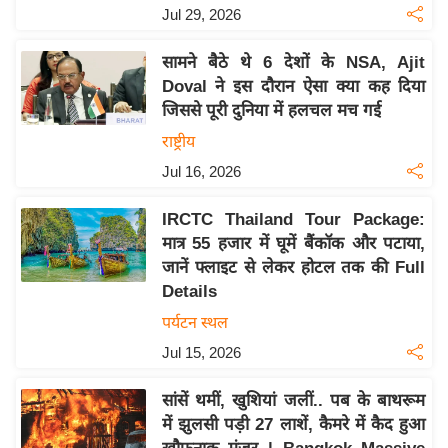
य
Jul 29, 2026
ब
ज
सामने बैठे थे 6 देशों के NSA, Ajit
Doval ने इस दौरान ऐसा क्या कह दिया
ट
जिससे पूरी दुनिया में हलचल मच गई
खे
राष्ट्रीय
ल
Jul 16, 2026
क्रि
के
IRCTC Thailand Tour Package:
ट
मात्र 55 हजार में घूमें बैंकॉक और पटाया,
I
जानें फ्लाइट से लेकर होटल तक की Full
P
Details
L
पर्यटन स्थल
2
Jul 15, 2026
0
2
सांसें थमीं, खुशियां जलीं.. पब के बाथरूम
6
में झुलसी पड़ी 27 लाशें, कैमरे में कैद हुआ
क्रा