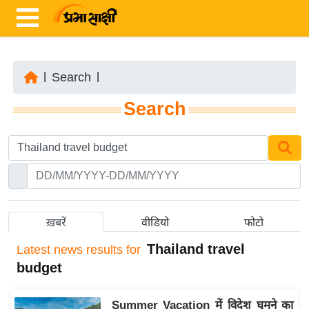
|
Search
|
ता
Search
ज़ा
ख
ब
र
रा
ष्ट्री
ख़बरें
वीडियो
फोटो
य
Thailand travel
Latest
news results for
अं
budget
त
र्रा
Summer Vacation में विदेश घूमने का
ष्ट्री