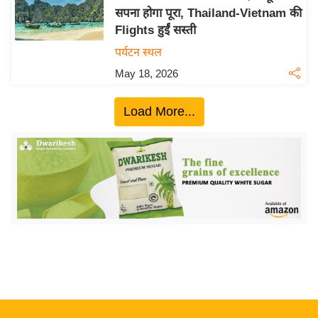
सपना होगा पूरा, Thailand-Vietnam की
य
Flights हुईं सस्ती
बि
पर्यटन स्थल
ज़
May 18, 2026
ने
स
Load More...
उ
द्यो
ग
ज
ग
त
वि
शे
ष
ज्ञ
रा