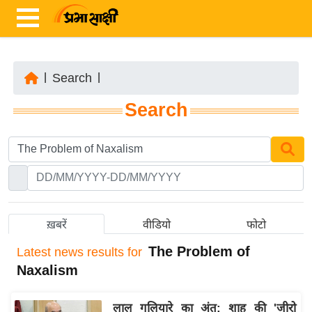
|
Search
|
ता
Search
ज़ा
ख
ब
र
रा
ष्ट्री
ख़बरें
वीडियो
फोटो
य
The Problem of
Latest
news results for
अं
Naxalism
त
र्रा
लाल गलियारे का अंत: शाह की 'जीरो
ष्ट्री