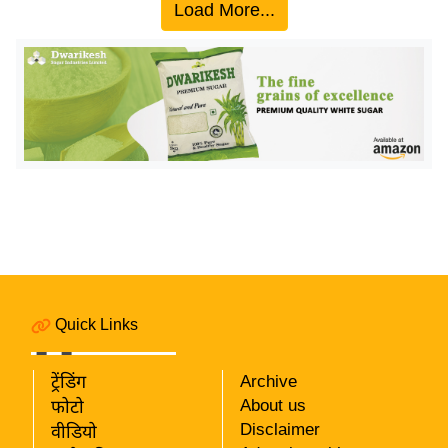
ख्सि
Load More...
य
त
यं
ग
इं
डि
या
सा
हि
त्य
ज
Quick Links
ग
त
ट्रेंडिंग
Archive
ऑ
About us
फोटो
टो
Disclaimer
वीडियो
व