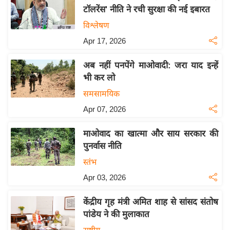
टॉलरेंस' नीति ने रची सुरक्षा की नई इबारत
य
विश्लेषण
बि
ज़
Apr 17, 2026
ने
अब नहीं पनपेंगे माओवादी: जरा याद इन्हें
स
भी कर लो
उ
समसामयिक
द्यो
Apr 07, 2026
ग
ज
माओवाद का खात्मा और साय सरकार की
ग
पुनर्वास नीति
त
स्तंभ
वि
Apr 03, 2026
शे
ष
केंद्रीय गृह मंत्री अमित शाह से सांसद संतोष
ज्ञ
पांडेय ने की मुलाकात
रा