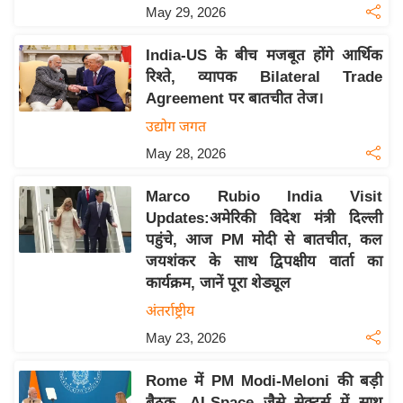
May 29, 2026
इ
म
India-US के बीच मजबूत होंगे आर्थिक
ई
रिश्ते, व्यापक Bilateral Trade
-
Agreement पर बातचीत तेज।
पे
उद्योग जगत
प
May 28, 2026
र
मि
Marco Rubio India Visit
सा
Updates:अमेरिकी विदेश मंत्री दिल्ली
पहुंचे, आज PM मोदी से बातचीत, कल
ल
जयशंकर के साथ द्विपक्षीय वार्ता का
कार्यक्रम, जानें पूरा शेड्यूल
बे
मि
अंतर्राष्ट्रीय
सा
May 23, 2026
ल
Rome में PM Modi-Meloni की बड़ी
श
बैठक, AI-Space जैसे सेक्टर्स में साथ