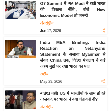
य
G7 Summit में PM Modi ने रखी भारत
ब
की 'विकास नीति', बोले- New
ज
Economic Model हो जरूरी
ट
अंतर्राष्ट्रीय
खे
Jun 17, 2026
ल
India MEA Briefing: India
क्रि
Reaction on Netanyahu
के
Statement के अलावा Myanmar से
ट
लेकर China तक, विदेश मंत्रालय ने कई
I
अहम मुद्दों पर रखा भारत का पक्ष
P
राष्ट्रीय
L
May 29, 2026
2
0
बर्दाश्त नहीं! US में भारतीयों के साथ हो रहे
2
नस्लवाद पर भारत ने क्या चेतावनी दी?
6
अंतर्राष्ट्रीय
क्रा