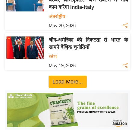
ख्सि
काम करेगा India-Italy
य
अंतर्राष्ट्रीय
त
May 20, 2026
यं
ग
चीन-अमेरिका की निकटता से भारत के
इं
सामने वैश्विक चुनौतियाँ
डि
स्तंभ
या
May 19, 2026
सा
हि
Load More...
त्य
ज
ग
त
ऑ
टो
व