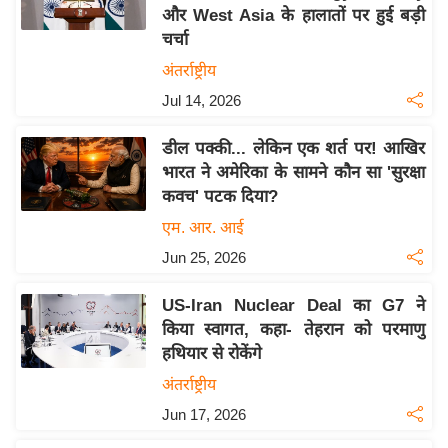
और West Asia के हालातों पर हुई बड़ी
य
चर्चा
बि
अंतर्राष्ट्रीय
ज़
Jul 14, 2026
ने
स
डील पक्की... लेकिन एक शर्त पर! आखिर
उ
भारत ने अमेरिका के सामने कौन सा 'सुरक्षा
द्यो
कवच' पटक दिया?
ग
एम. आर. आई
ज
Jun 25, 2026
ग
त
US-Iran Nuclear Deal का G7 ने
वि
किया स्वागत, कहा- तेहरान को परमाणु
शे
हथियार से रोकेंगे
ष
अंतर्राष्ट्रीय
ज्ञ
Jun 17, 2026
रा